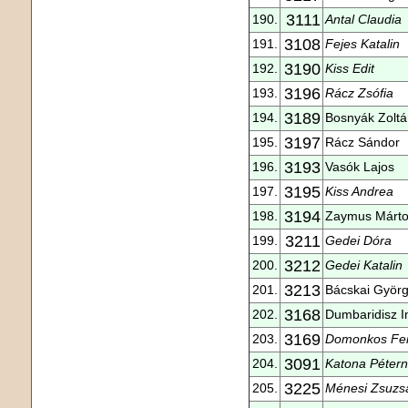
3111
190.
Antal Claudia
3108
191.
Fejes Katalin
3190
192.
Kiss Edit
3196
193.
Rácz Zsófia
3189
194.
Bosnyák Zoltá
3197
195.
Rácz Sándor
3193
196.
Vasók Lajos
3195
197.
Kiss Andrea
3194
198.
Zaymus Márt
3211
199.
Gedei Dóra
3212
200.
Gedei Katalin
3213
201.
Bácskai Györ
3168
202.
Dumbaridisz I
3169
203.
Domonkos Fe
3091
204.
Katona Péter
3225
205.
Ménesi Zsuzs