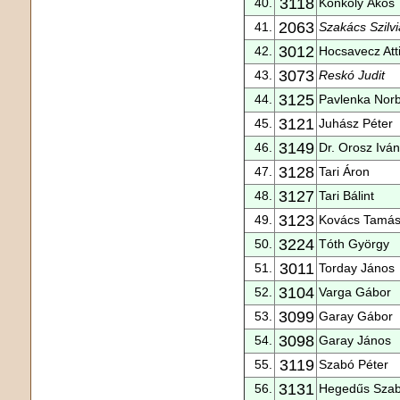
3118
40.
Konkoly Ákos
2063
41.
Szakács Szilv
3012
42.
Hocsavecz Atti
3073
43.
Reskó Judit
3125
44.
Pavlenka Norb
3121
45.
Juhász Péter
3149
46.
Dr. Orosz Iván
3128
47.
Tari Áron
3127
48.
Tari Bálint
3123
49.
Kovács Tamá
3224
50.
Tóth György
3011
51.
Torday János
3104
52.
Varga Gábor
3099
53.
Garay Gábor
3098
54.
Garay János
3119
55.
Szabó Péter
3131
56.
Hegedűs Szab