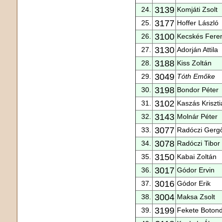
3139
24.
Komjáti Zsolt
3177
25.
Hoffer László
3100
26.
Kecskés Fere
3130
27.
Adorján Attila
3188
28.
Kiss Zoltán
3049
29.
Tóth Emőke
3198
30.
Bondor Péter
3102
31.
Kaszás Kriszti
3143
32.
Molnár Péter
3077
33.
Radóczi Gerg
3078
34.
Radóczi Tibor
3150
35.
Kabai Zoltán
3017
36.
Gódor Ervin
3016
37.
Gódor Erik
3004
38.
Maksa Zsolt
3199
39.
Fekete Boton