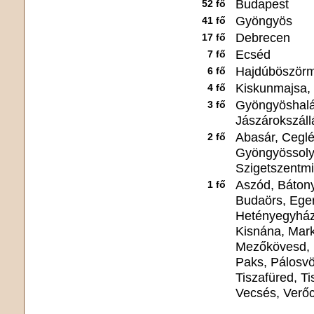
Budapest
52 fő
Gyöngyös
41 fő
Debrecen
17 fő
Ecséd
7 fő
Hajdúböszörm
6 fő
Kiskunmajsa,
4 fő
Gyöngyöshalá
3 fő
Jászárokszáll
Abasár, Ceglé
2 fő
Gyöngyössolym
Szigetszentmik
Aszód, Bátony
1 fő
Budaörs, Eger
Hetényegyház
Kisnána, Mark
Mezőkövesd, 
Paks, Pálosvör
Tiszafüred, T
Vecsés, Verő