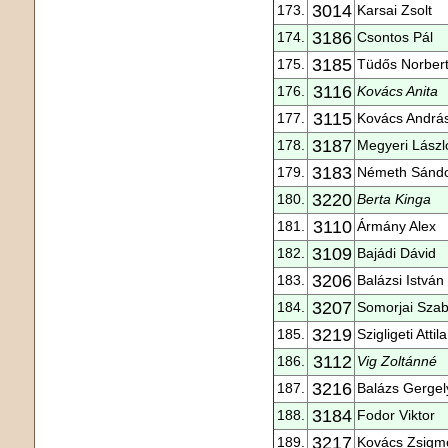
3014
173.
Karsai Zsolt
3186
174.
Csontos Pál
3185
175.
Tüdős Norber
3116
176.
Kovács Anita
3115
177.
Kovács Andrá
3187
178.
Megyeri Lászl
3183
179.
Németh Sánd
3220
180.
Berta Kinga
3110
181.
Ármány Alex
3109
182.
Bajádi Dávid
3206
183.
Balázsi István
3207
184.
Somorjai Szab
3219
185.
Szigligeti Attila
3112
186.
Vig Zoltánné
3216
187.
Balázs Gergel
3184
188.
Fodor Viktor
3217
189.
Kovács Zsigm