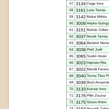
3134
57.
Csige Imre
3161
58.
Loós Tamás
3142
59.
Makai Miklós
3009
60.
Hepka György
3151
61.
Molnár Zoltán
3037
62.
Novák Tamás
3064
63.
Bartáné Néme
3038
64.
Pető Judit
3065
65.
Szabó István
3023
66.
Hajmási Rita
3022
67.
Mándli Ferenc
3040
68.
Torma Tibor P
3039
69.
Bozó Annamár
3133
70.
Kulcsár Imre
3176
71.
Pillis Zsuzsa
3175
72.
Szizov Anton
3153
73.
Horváth Zoltá