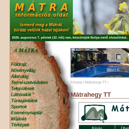
2026. augusztus 7. péntek (32. hét) van, köszöntjük
Ibolya
nevű olvasóinkat.
Földrajz
Növényvilág
Állatvilág
Természetvédelem
Főoldal
/
Mátrahegy TT
/
Települések
Mátrahegy TT
Látnivalók
Túraajánlatok
Sportok
Eseménynaptár
Időjárás
Térképek
Kiírás
Útvo