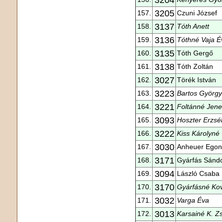
3205
157.
Czuni József
3137
158.
Tóth Anett
3136
159.
Tóthné Vaja É
3135
160.
Tóth Gergő
3138
161.
Tóth Zoltán
3027
162.
Törék István
3223
163.
Bartos Györg
3221
164.
Foltánné Jene
3093
165.
Hoszter Erzsé
3222
166.
Kiss Károlyné
3030
167.
Anheuer Egon
3171
168.
Gyárfás Sánd
3094
169.
László Csaba
3170
170.
Gyárfásné Ko
3032
171.
Varga Éva
3013
172.
Karsainé K. Z