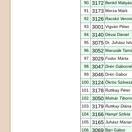
3172
90.
Benkő Mátyás
3173
91.
Merza Márk
3126
92.
Racskó Veron
3001
93.
Vígvári Péter
3140
94.
Dévai Dániel
3075
95.
Dr. Juhász Ist
3052
96.
Marusák Tam
3029
97.
Fodor Márta
3047
98.
Drén Gáborné
3046
99.
Drén Gábor
3124
100.
Ökrös Szilvesz
3178
101.
Ruttkay Péter
3050
102.
Molnár Tiborn
3179
103.
Ruttkay Diána
3166
104.
Hampl Szilvia
3165
105.
Juhász Maria
3069
106.
Bári Gábor