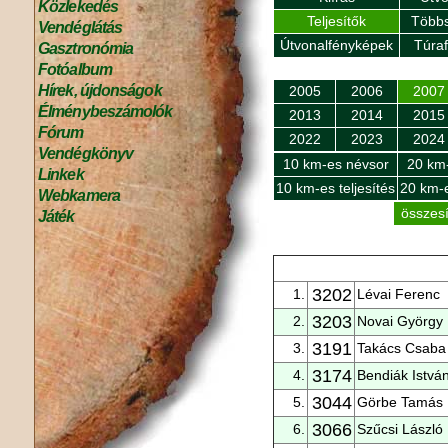
Közlekedés
Teljesítők
Többs
Vendéglátás
Útvonalfényképek
Túra
Gasztronómia
Fotóalbum
Hírek, újdonságok
2005
2006
2007
Élménybeszámolók
2013
2014
2015
Fórum
2022
2023
2024
Vendégkönyv
10 km-es névsor
20 km
Linkek
10 km-es teljesítés
20 km-e
Webkamera
összesí
Játék
3202
1.
Lévai Ferenc
3203
2.
Novai György
3191
3.
Takács Csaba
3174
4.
Bendiák Istvá
3044
5.
Görbe Tamás
3066
6.
Szűcsi László