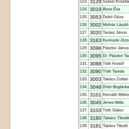
3129
123.
Szászi Kriszti
3019
124.
Boza Éva
3053
125.
Dobó Géza
3002
126.
Molnár László
3020
127.
Tarász János
3163
128.
Kurinszki Józs
3096
129.
Pásztor János
3095
130.
Dr. Pásztor T
3088
131.
Tóth Kristóf
3090
132.
Tóth Tamás
3003
133.
Takács Zoltán
3048
134.
Drén Boglárka
3101
135.
Horváth Mikló
3045
136.
Jenes Attila
3103
137.
Tóth Gábor
3180
138.
Takács Tibold
3181
139.
Takács Tibold