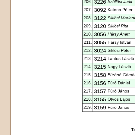
3226
206.
Szőllősi Judit
3092
207.
Katona Péter
3122
208.
Siklósi Marian
3120
209.
Siklósi Rita
3056
210.
Hársy Anett
3055
211.
Hársy István
3024
212.
Siklósi Péter
3214
213.
Lantos László
3215
214.
Nagy László
3158
215.
Fúróné Gömör
3156
216.
Fúró Dániel
3157
217.
Fúró János
3155
218.
Ötvös Lajos
3159
219.
Fúró János
T