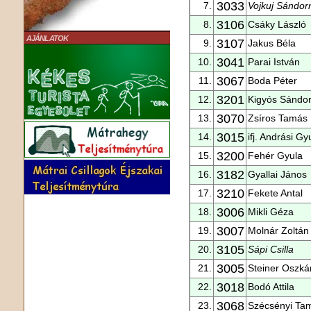
3033
7.
Vojkuj Sándor
3106
8.
Csáky László
AJÁNLATOK
3107
9.
Jakus Béla
3041
10.
Parai István
3067
11.
Boda Péter
3201
12.
Kigyós Sándo
3070
13.
Zsíros Tamás
3015
14.
ifj. Andrási Gy
3200
15.
Fehér Gyula
3182
16.
Gyallai János
3210
17.
Fekete Antal
3006
18.
Mikli Géza
3007
19.
Molnár Zoltán
3105
20.
Sápi Csilla
3005
21.
Steiner Oszká
3018
22.
Bodó Attila
3068
23.
Szécsényi Ta