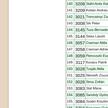
3208
140.
Stáhl Anita Kat
3209
141.
Kottán András
3021
142.
Trencsényi Zs
3008
143.
Sík Péter
3145
144.
Tuza Bernadet
3144
145.
Siska László
3057
146.
Cseman Attila
3058
147.
Cseman Adrie
3059
148.
Petrovszki Esz
3117
149.
Kovács Patrik
3028
150.
Tusják Attila
3025
151.
Németh Zsuz
3026
152.
Sima Zoltán
3083
153.
Stál Mária
3085
154.
Sandoly Gyön
3084
155.
Szabó Kriszti
3204
156.
Kenyeres Gyö