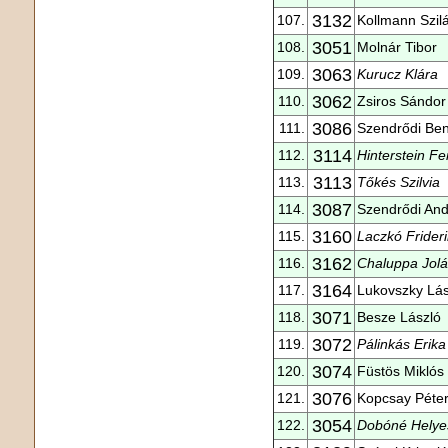
3132
107.
Kollmann Szilá
3051
108.
Molnár Tibor
3063
109.
Kurucz Klára
3062
110.
Zsiros Sándor
3086
111.
Szendrődi Be
3114
112.
Hinterstein F
3113
113.
Tőkés Szilvia
3087
114.
Szendrődi And
3160
115.
Laczkó Frider
3162
116.
Chaluppa Jol
3164
117.
Lukovszky Lás
3071
118.
Besze László
3072
119.
Pálinkás Erika
3074
120.
Füstös Miklós
3076
121.
Kopcsay Péte
3054
122.
Dobóné Helye