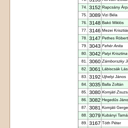
3152
74.
Rapcsány Árp
3089
75.
Vizi Béla
3148
76.
Bakó Miklós
3146
77.
Mezei Krisztiá
3147
78.
Pethes Róbert
3043
79.
Fehér Anita
3042
80.
Patyi Krisztina
3060
81.
Zámborszky Ju
3061
82.
Lábiscsák Lás
3192
83.
Ujhelyi János
3035
84.
Balla Zoltán
3080
85.
Komjáti Zsuz
3082
86.
Hegedűs Ján
3081
87.
Komjáti Gerge
3079
88.
Kubányi Tamá
3167
89.
Tóth Péter