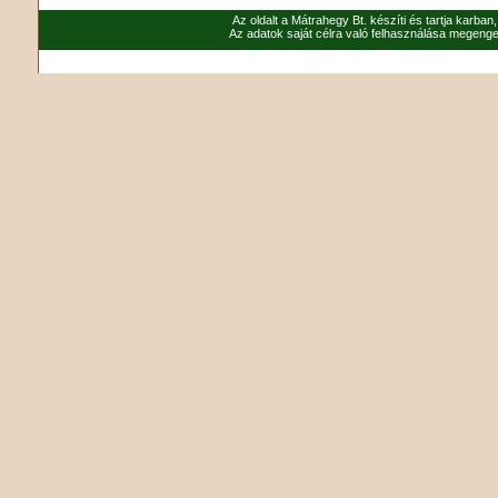
Az oldalt a Mátrahegy Bt. készíti és tartja karban
Az adatok saját célra való felhasználása megenged