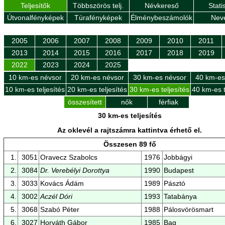
Teljesítők
Többszörös telj.
Névkereső
Stati
Útvonalfényképek
Túrafényképek
Élménybeszámolók
Nev
2005
2006
2007
2008
2009
2010
2011
2013
2014
2015
2016
2017
2018
2019
2022
2023
2024
2025
10 km-es névsor
20 km-es névsor
30 km-es névsor
40 km-es
10 km-es teljesítés
20 km-es teljesítés
30 km-es teljesítés
40 km-es t
összesített
nők
férfiak
30 km-es teljesítés
Az oklevél a rajtszámra kattintva érhető el.
Összesen 89 fő
1.
3051
Oravecz Szabolcs
1976
Jobbágyi
2.
3084
Dr. Verebélyi Dorottya
1990
Budapest
3.
3033
Kovács Ádám
1989
Pásztó
4.
3002
Aczél Dóri
1993
Tatabánya
5.
3068
Szabó Péter
1988
Pálosvörösmart
6.
3027
Horváth Gábor
1985
Bag