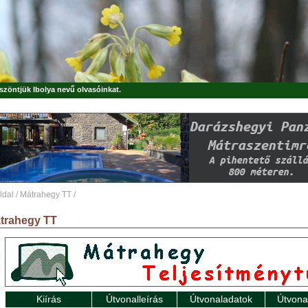
öszöntjük
Ibolya
nevű olvasóinkat.
ldal
/
Mátrahegy TT
/
trahegy TT
Kiírás
Útvonalleírás
Útvonaladatok
Útvona