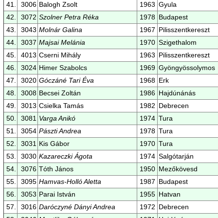
41.
3006
Balogh Zsolt
1963
Gyula
42.
3072
Szolner Petra Réka
1978
Budapest
43.
3043
Molnár Galina
1967
Pilisszentkereszt
44.
3037
Majsai Melánia
1970
Szigethalom
45.
4013
Cserni Mihály
1963
Pilisszentkereszt
46.
3024
Himer Szabolcs
1969
Gyöngyössolymos
47.
3020
Góczáné Tari Éva
1968
Erk
48.
3008
Becsei Zoltán
1986
Hajdúnánás
49.
3013
Csielka Tamás
1982
Debrecen
50.
3081
Varga Anikó
1974
Tura
51.
3054
Pászti Andrea
1978
Tura
52.
3031
Kis Gábor
1970
Tura
53.
3030
Kazareczki Ágota
1974
Salgótarján
54.
3076
Tóth János
1950
Mezőkövesd
55.
3095
Hamvas-Holló Aletta
1987
Budapest
56.
3053
Parai István
1955
Hatvan
57.
3016
Daróczyné Dányi Andrea
1972
Debrecen