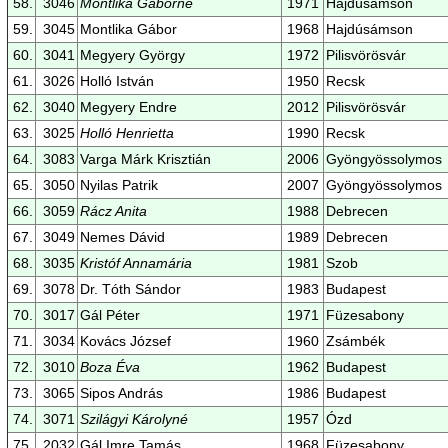
58.
3046
Montlika Gáborné
1971
Hajdúsámson
59.
3045
Montlika Gábor
1968
Hajdúsámson
60.
3041
Megyery György
1972
Pilisvörösvár
61.
3026
Holló István
1950
Recsk
62.
3040
Megyery Endre
2012
Pilisvörösvár
63.
3025
Holló Henrietta
1990
Recsk
64.
3083
Varga Márk Krisztián
2006
Gyöngyössolymos
65.
3050
Nyilas Patrik
2007
Gyöngyössolymos
66.
3059
Rácz Anita
1988
Debrecen
67.
3049
Nemes Dávid
1989
Debrecen
68.
3035
Kristóf Annamária
1981
Szob
69.
3078
Dr. Tóth Sándor
1983
Budapest
70.
3017
Gál Péter
1971
Füzesabony
71.
3034
Kovács József
1960
Zsámbék
72.
3010
Boza Éva
1962
Budapest
73.
3065
Sipos András
1986
Budapest
74.
3071
Szilágyi Károlyné
1957
Ózd
75.
2032
Gál Imre Tamás
1968
Füzesabony