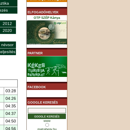
sztika
ezés
ELFOGADÓHELYEK
OTP SZÉP Kártya
2012
2020
 névsor
K&H SZÉP Kártya
eljesítés
PARTNER
MHB (MKB) SZÉP Kártya
FACEBOOK
03:28
04:26
GOOGLE KERESÉS
04:35
04:37
04:50
www
04:56
matrahegy.hu