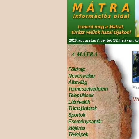
2026. augusztus 7. péntek (32. hét) van, k
Földrajz
Növényvilág
Állatvilág
Főo
Természetvédelem
Települések
Má
Látnivalók
Túraajánlatok
Sportok
Eseménynaptár
Időjárás
Térképek