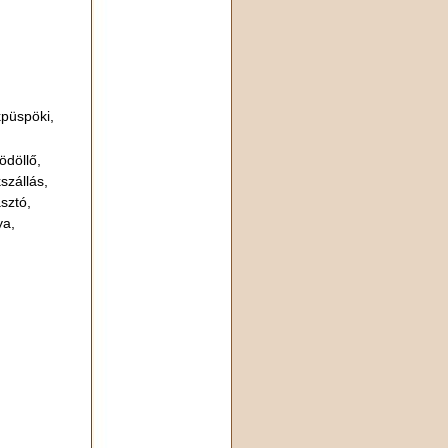
kpüspöki,
ödöllő,
szállás,
sztó,
ya,