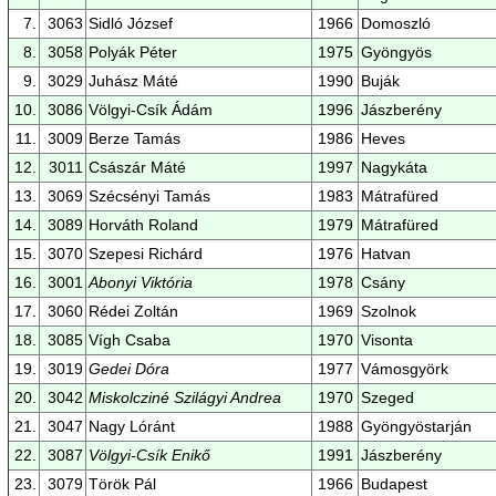
7.
3063
Sidló József
1966
Domoszló
8.
3058
Polyák Péter
1975
Gyöngyös
9.
3029
Juhász Máté
1990
Buják
10.
3086
Völgyi-Csík Ádám
1996
Jászberény
11.
3009
Berze Tamás
1986
Heves
12.
3011
Császár Máté
1997
Nagykáta
13.
3069
Szécsényi Tamás
1983
Mátrafüred
14.
3089
Horváth Roland
1979
Mátrafüred
15.
3070
Szepesi Richárd
1976
Hatvan
16.
3001
Abonyi Viktória
1978
Csány
17.
3060
Rédei Zoltán
1969
Szolnok
18.
3085
Vígh Csaba
1970
Visonta
19.
3019
Gedei Dóra
1977
Vámosgyörk
20.
3042
Miskolcziné Szilágyi Andrea
1970
Szeged
21.
3047
Nagy Lóránt
1988
Gyöngyöstarján
22.
3087
Völgyi-Csík Enikő
1991
Jászberény
23.
3079
Török Pál
1966
Budapest