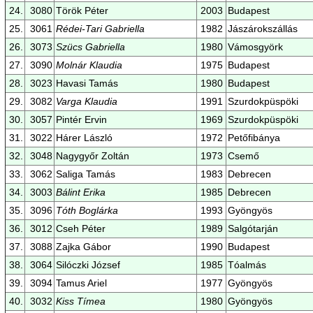
24.
3080
Török Péter
2003
Budapest
25.
3061
Rédei-Tari Gabriella
1982
Jászárokszállás
26.
3073
Szücs Gabriella
1980
Vámosgyörk
27.
3090
Molnár Klaudia
1975
Budapest
28.
3023
Havasi Tamás
1980
Budapest
29.
3082
Varga Klaudia
1991
Szurdokpüspöki
30.
3057
Pintér Ervin
1969
Szurdokpüspöki
31.
3022
Hárer László
1972
Petőfibánya
32.
3048
Nagygyőr Zoltán
1973
Csemő
33.
3062
Saliga Tamás
1983
Debrecen
34.
3003
Bálint Erika
1985
Debrecen
35.
3096
Tóth Boglárka
1993
Gyöngyös
36.
3012
Cseh Péter
1989
Salgótarján
37.
3088
Zajka Gábor
1990
Budapest
38.
3064
Silóczki József
1985
Tóalmás
39.
3094
Tamus Ariel
1977
Gyöngyös
40.
3032
Kiss Tímea
1980
Gyöngyös