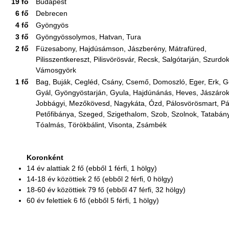
19 fő
Budapest
6 fő
Debrecen
4 fő
Gyöngyös
3 fő
Gyöngyössolymos, Hatvan, Tura
2 fő
Füzesabony, Hajdúsámson, Jászberény, Mátrafüred,
Pilisszentkereszt, Pilisvörösvár, Recsk, Salgótarján, Szurdo
Vámosgyörk
1 fő
Bag, Buják, Cegléd, Csány, Csemő, Domoszló, Eger, Erk, G
Gyál, Gyöngyöstarján, Gyula, Hajdúnánás, Heves, Jászárok
Jobbágyi, Mezőkövesd, Nagykáta, Ózd, Pálosvörösmart, Pá
Petőfibánya, Szeged, Szigethalom, Szob, Szolnok, Tatabán
Tóalmás, Törökbálint, Visonta, Zsámbék
Koronként
14 év alattiak 2 fő (ebből 1 férfi, 1 hölgy)
14-18 év közöttiek 2 fő (ebből 2 férfi, 0 hölgy)
18-60 év közöttiek 79 fő (ebből 47 férfi, 32 hölgy)
60 év felettiek 6 fő (ebből 5 férfi, 1 hölgy)