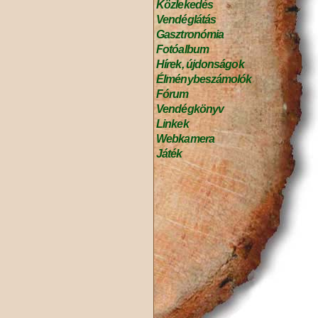
Közlekedés
Vendéglátás
Gasztronómia
Fotóalbum
Hírek, újdonságok
Élménybeszámolók
Fórum
Vendégkönyv
Linkek
Webkamera
Játék