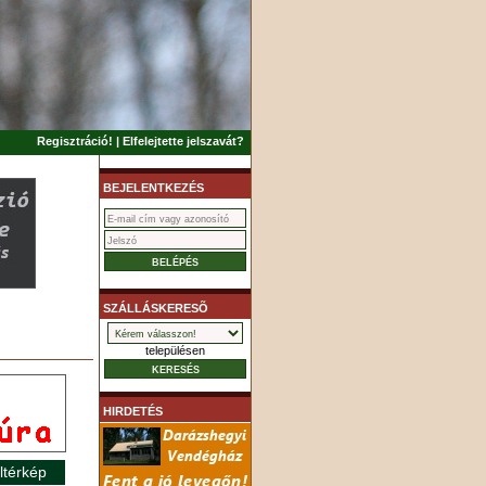
Regisztráció!
|
Elfelejtette jelszavát?
BEJELENTKEZÉS
SZÁLLÁSKERESÕ
településen
HIRDETÉS
ltérkép