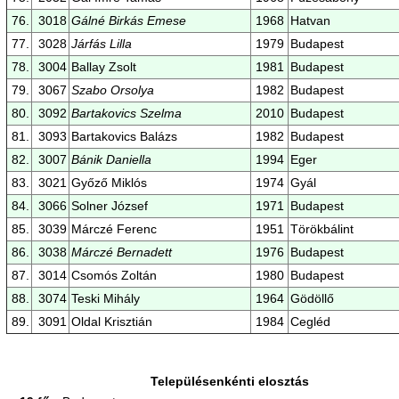
76.
3018
Gálné Birkás Emese
1968
Hatvan
77.
3028
Járfás Lilla
1979
Budapest
78.
3004
Ballay Zsolt
1981
Budapest
79.
3067
Szabo Orsolya
1982
Budapest
80.
3092
Bartakovics Szelma
2010
Budapest
81.
3093
Bartakovics Balázs
1982
Budapest
82.
3007
Bánik Daniella
1994
Eger
83.
3021
Győző Miklós
1974
Gyál
84.
3066
Solner József
1971
Budapest
85.
3039
Márczé Ferenc
1951
Törökbálint
86.
3038
Márczé Bernadett
1976
Budapest
87.
3014
Csomós Zoltán
1980
Budapest
88.
3074
Teski Mihály
1964
Gödöllő
89.
3091
Oldal Krisztián
1984
Cegléd
Településenkénti elosztás