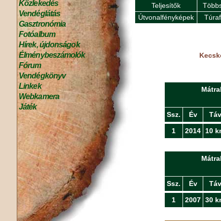
Közlekedés
Teljesítők
Többs
Vendéglátás
Útvonalfényképek
Túra
Gasztronómia
Fotóalbum
Hírek, újdonságok
Élménybeszámolók
Kecské
Fórum
Vendégkönyv
Linkek
Mátra
Webkamera
Játék
Ssz.
Év
Tá
1
2014
10 k
Mátra
Ssz.
Év
Tá
1
2007
30 k