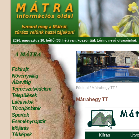
2026. augusztus 10. hétfő (33. hét) van, köszöntjük
Lőrinc
nevű olvasóinkat.
Földrajz
Növényvilág
Állatvilág
Főoldal
/
Mátrahegy TT
/
Természetvédelem
Települések
Mátrahegy TT
Látnivalók
Túraajánlatok
Sportok
Eseménynaptár
Időjárás
Térképek
Kiírás
Útvo