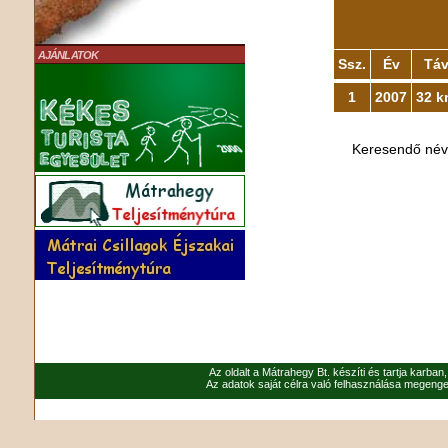
AJÁNLATOK
Ssz.
Év
Tá
1
2007
32 k
Keresendő né
Az oldalt a Mátrahegy Bt. készíti és tartja karban
Az adatok saját célra való felhasználása megenged