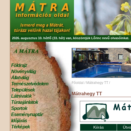
2026. augusztus 10. hétfő (33. hét) van, köszöntjük
Lőrinc
nevű olvasóinkat.
Földrajz
Növényvilág
Állatvilág
Főoldal
/
Mátrahegy TT
/
Természetvédelem
Települések
Mátrahegy TT
Látnivalók
Túraajánlatok
Sportok
Eseménynaptár
Időjárás
Térképek
Kiírás
Útvo