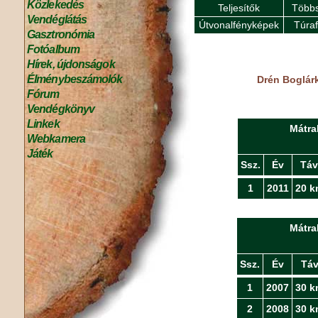
Közlekedés
Teljesítők
Többs
Vendéglátás
Útvonalfényképek
Túra
Gasztronómia
Fotóalbum
Hírek, újdonságok
Élménybeszámolók
Drén Boglár
Fórum
Vendégkönyv
Linkek
Mátra
Webkamera
Játék
Ssz.
Év
Táv
1
2011
20 k
Mátra
Ssz.
Év
Tá
1
2007
30 k
2
2008
30 k