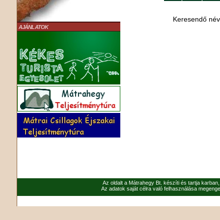
Keresendő né
AJÁNLATOK
Az oldalt a Mátrahegy Bt. készíti és tartja karban
Az adatok saját célra való felhasználása megenged