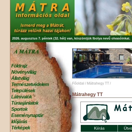
2026. augusztus 7. péntek (32. hét) van, köszöntjük
Ibolya
nevű olvasóinkat.
Földrajz
Növényvilág
Állatvilág
Főoldal
/
Mátrahegy TT
/
Természetvédelem
Települések
Mátrahegy TT
Látnivalók
Túraajánlatok
Sportok
Eseménynaptár
Időjárás
Térképek
Kiírás
Útvo