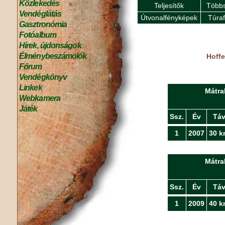
Közlekedés
Teljesítők
Többs
Vendéglátás
Útvonalfényképek
Túra
Gasztronómia
Fotóalbum
Hírek, újdonságok
Élménybeszámolók
Hoffe
Fórum
Vendégkönyv
Linkek
Mátra
Webkamera
Játék
Ssz.
Év
Tá
1
2007
30 k
Mátra
Ssz.
Év
Tá
1
2009
40 k