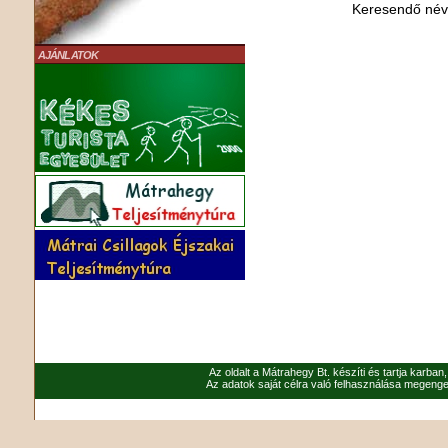
Keresendő né
AJÁNLATOK
Az oldalt a Mátrahegy Bt. készíti és tartja karban
Az adatok saját célra való felhasználása megenged