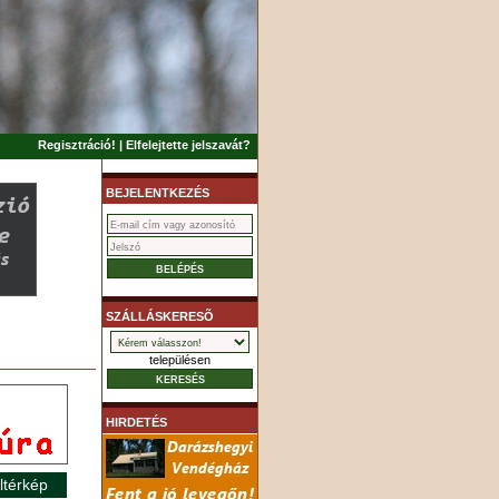
Regisztráció!
|
Elfelejtette jelszavát?
BEJELENTKEZÉS
SZÁLLÁSKERESÕ
településen
HIRDETÉS
ltérkép