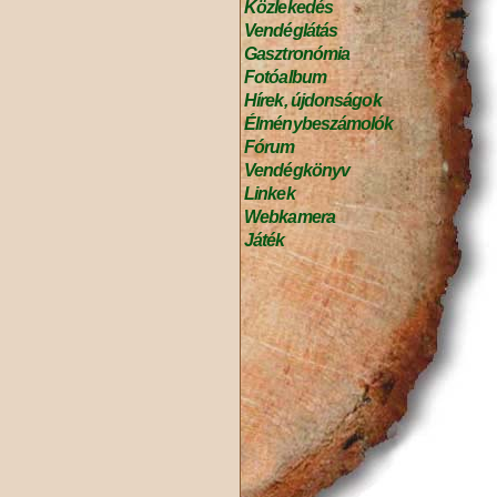
Közlekedés
Vendéglátás
Gasztronómia
Fotóalbum
Hírek, újdonságok
Élménybeszámolók
Fórum
Vendégkönyv
Linkek
Webkamera
Játék