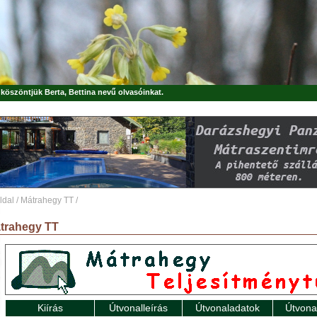
, köszöntjük
Berta, Bettina
nevű olvasóinkat.
ldal
/
Mátrahegy TT
/
trahegy TT
Kiírás
Útvonalleírás
Útvonaladatok
Útvona