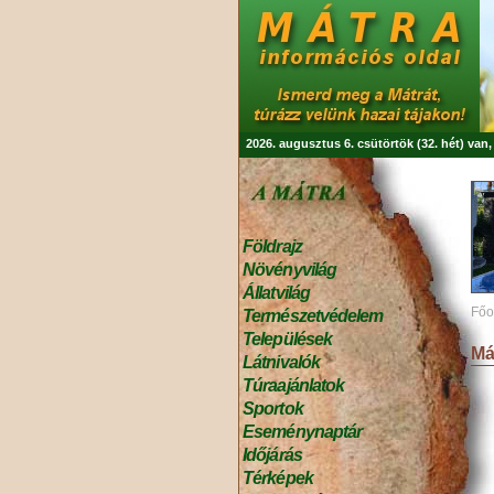
2026. augusztus 6. csütörtök (32. hét) van
Földrajz
Növényvilág
Állatvilág
Főo
Természetvédelem
Települések
Má
Látnivalók
Túraajánlatok
Sportok
Eseménynaptár
Időjárás
Térképek