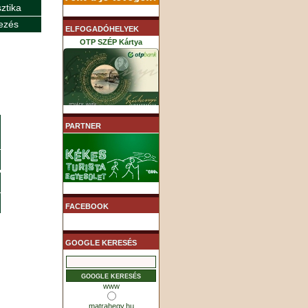
sztika
ezés
ELFOGADÓHELYEK
OTP SZÉP Kártya
K&H SZÉP Kártya
PARTNER
MHB (MKB) SZÉP Kártya
FACEBOOK
GOOGLE KERESÉS
www
matrahegy.hu