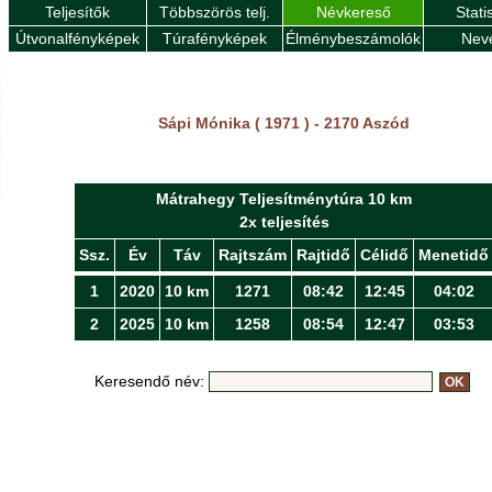
Teljesítők
Többszörös telj.
Névkereső
Stati
Útvonalfényképek
Túrafényképek
Élménybeszámolók
Nev
Sápi Mónika ( 1971 ) - 2170 Aszód
Mátrahegy Teljesítménytúra 10 km
2x teljesítés
Ssz.
Év
Táv
Rajtszám
Rajtidő
Célidő
Menetidő
1
2020
10 km
1271
08:42
12:45
04:02
2
2025
10 km
1258
08:54
12:47
03:53
Keresendő név: