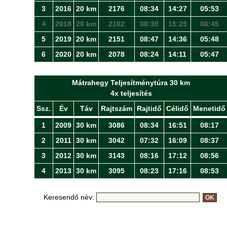
3
2016
20 km
2176
08:34
14:27
05:53
4
2018
20 km
2102
08:39
15:25
06:45
5
2019
20 km
2151
08:47
14:36
05:48
6
2020
20 km
2078
08:24
14:11
05:47
Mátrahegy Teljesítménytúra 30 km
4x teljesítés
Ssz.
Év
Táv
Rajtszám
Rajtidő
Célidő
Menetidő
1
2009
30 km
3086
08:34
16:51
08:17
2
2011
30 km
3042
07:32
16:09
08:37
3
2012
30 km
3143
08:16
17:12
08:56
4
2013
30 km
3095
08:23
17:16
08:53
Keresendő név: