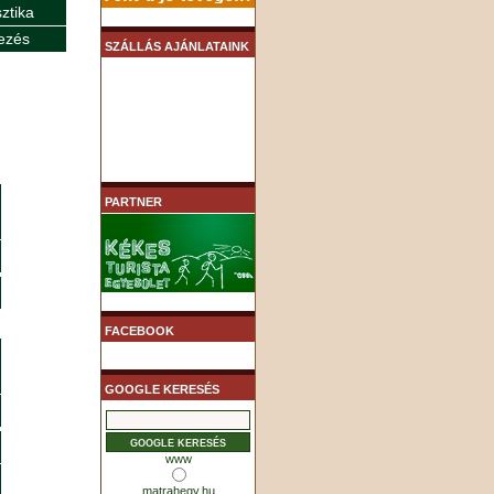
sztika
ezés
SZÁLLÁS AJÁNLATAINK
PARTNER
FACEBOOK
GOOGLE KERESÉS
www
matrahegy.hu