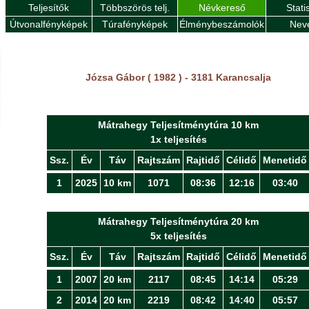
Teljesítők
Többszörös telj.
Névkereső
Stati
Útvonalfényképek
Túrafényképek
Élménybeszámolók
Nev
Józsa Gábor ( 1982 ) - 3181 Karancsalja
Mátrahegy Teljesítménytúra 10 km
1x teljesítés
Ssz.
Év
Táv
Rajtszám
Rajtidő
Célidő
Menetidő
1
2025
10 km
1071
08:36
12:16
03:40
Mátrahegy Teljesítménytúra 20 km
5x teljesítés
Ssz.
Év
Táv
Rajtszám
Rajtidő
Célidő
Menetidő
1
2007
20 km
2117
08:45
14:14
05:29
2
2014
20 km
2219
08:42
14:40
05:57