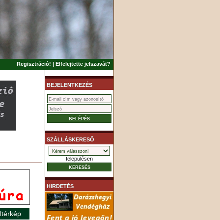
Regisztráció!
|
Elfelejtette jelszavát?
BEJELENTKEZÉS
SZÁLLÁSKERESÕ
településen
HIRDETÉS
ltérkép