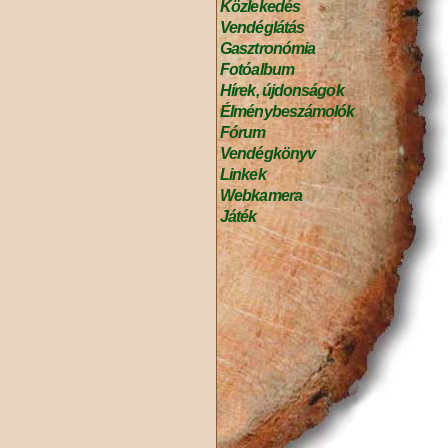
Közlekedés
Vendéglátás
Gasztronómia
Fotóalbum
Hírek, újdonságok
Élménybeszámolók
Fórum
Vendégkönyv
Linkek
Webkamera
Játék