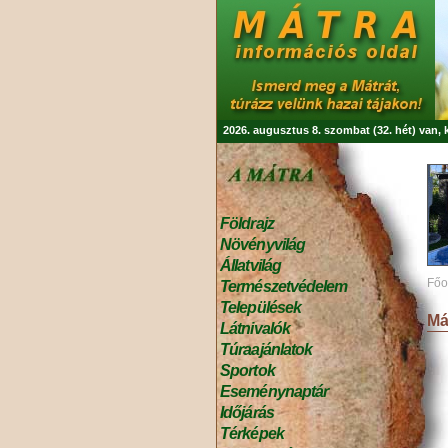
2026. augusztus 8. szombat (32. hét) van,
Földrajz
Növényvilág
Állatvilág
Főo
Természetvédelem
Települések
Má
Látnivalók
Túraajánlatok
Sportok
Eseménynaptár
Időjárás
Térképek