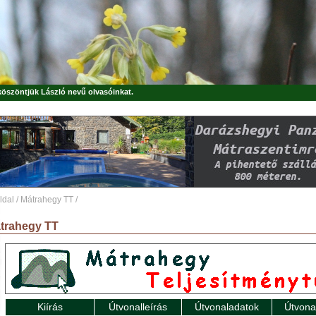
 köszöntjük
László
nevű olvasóinkat.
ldal
/
Mátrahegy TT
/
trahegy TT
Kiírás
Útvonalleírás
Útvonaladatok
Útvona