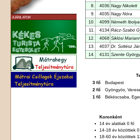
8.
4036
Nagy Nikolett
9.
4035
Nagy Nóra
AJÁNLATOK
10.
4099
Németh Ibolya
11.
4134
Rácz-Szabó G
12.
4068
Siklósi Marian
13.
4037
Dr. Soltész Já
14.
4131
Szente György
T
3 fő
Budapest
2 fő
Gyöngyös, Veres
1 fő
Békéscsaba, Eger
Koronként
14 év alattiak 0 fő
14-18 év közöttiek 0
18-60 év közöttiek 1