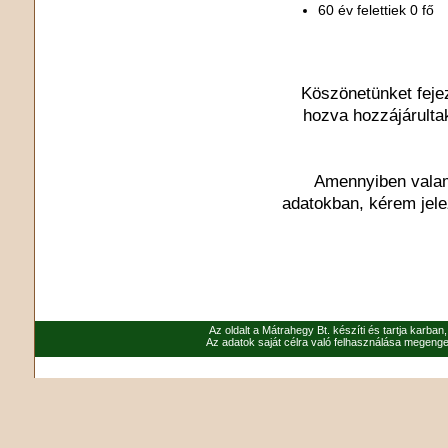
60 év felettiek 0 fő
Köszönetünket feje
hozva hozzájárulta
Amennyiben valami
adatokban, kérem jel
Az oldalt a Mátrahegy Bt. készíti és tartja karban
Az adatok saját célra való felhasználása megenged