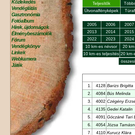
Közlekedés
Teljesítők
Többs
Vendéglátás
Útvonalfényképek
Túra
Gasztronómia
Fotóalbum
2005
2006
2007
Hírek, újdonságok
2013
2014
2015
Élménybeszámolók
2022
2023
2024
Fórum
Vendégkönyv
10 km-es névsor
20 km
Linkek
10 km-es teljesítés
20 km-e
Webkamera
összesí
Játék
1.
4128
Barizs Brigitta
2.
4084
Bús Melinda
3.
4002
Czégény Erzs
4.
4135
Gedei Katalin
5.
4091
Góczáné Tari 
6.
4054
Józsa Tamásn
7.
4110
Kurucz Klára