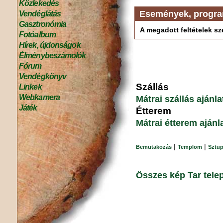
Közlekedés
Események, progr
Vendéglátás
Gasztronómia
A megadott feltételek sze
Fotóalbum
Hírek, újdonságok
Élménybeszámolók
Fórum
Vendégkönyv
Szállás
Linkek
Webkamera
Mátrai szállás ajánl
Játék
Étterem
Mátrai étterem ajánl
|
|
Bemutakozás
Templom
Sztu
Összes kép Tar tele