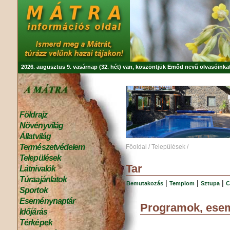
2026. augusztus 9. vasárnap (32. hét) van, köszöntjük
Emőd
nevű olvasóinkat
Földrajz
Növényvilág
Állatvilág
Természetvédelem
Főoldal
/
Települések
/
Települések
Tar
Látnivalók
Túraajánlatok
|
|
|
Bemutakozás
Templom
Sztupa
C
Sportok
Eseménynaptár
Programok, ese
Időjárás
Térképek