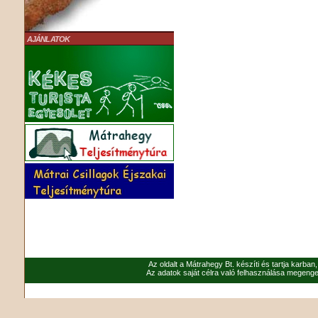
AJÁNLATOK
Az oldalt a Mátrahegy Bt. készíti és tartja karban
Az adatok saját célra való felhasználása megenged