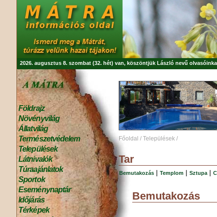
2026. augusztus 8. szombat (32. hét) van, köszöntjük
László
nevű olvasóinka
Földrajz
Növényvilág
Állatvilág
Természetvédelem
Főoldal
/
Települések
/
Települések
Tar
Látnivalók
Túraajánlatok
|
|
|
Bemutakozás
Templom
Sztupa
C
Sportok
Eseménynaptár
Bemutakozás
Időjárás
Térképek