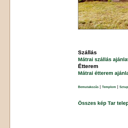
Szállás
Mátrai szállás ajánl
Étterem
Mátrai étterem ajánl
|
|
Bemutakozás
Templom
Sztu
Összes kép Tar tele