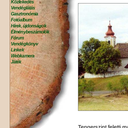
Közlekedés
Vendéglátás
Gasztronómia
Fotóalbum
Hírek, újdonságok
Élménybeszámolók
Fórum
Vendégkönyv
Linkek
Webkamera
Játék
Tengerszint feletti