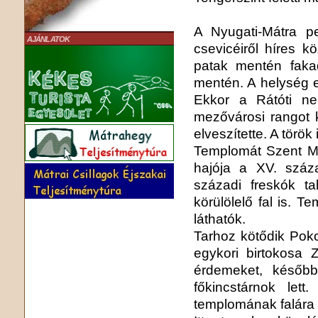
A Nyugati-Mátra p
AJÁNLATOK
csevicéiről híres k
patak mentén fakad
mentén. A helység e
Ekkor a Rátóti ne
mezővárosi rangot k
elveszítette. A török
Templomát Szent Mih
hajója a XV. száz
századi freskók ta
körülölelő fal is. 
láthatók.
Tarhoz kötődik Pokol
egykori birtokosa Z
érdemeket, később
főkincstárnok let
templomának falára f