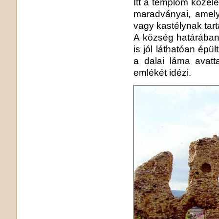
Itt a templom közel
maradványai, amely
vagy kastélynak tar
A község határában,
is jól láthatóan épü
a dalai láma avatt
emlékét idézi.