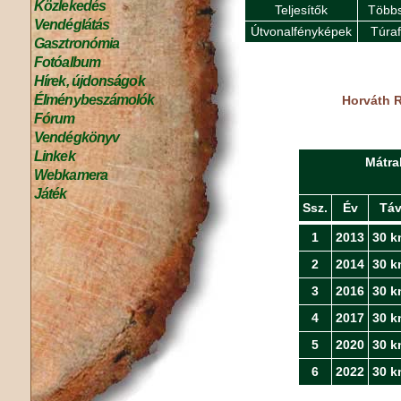
Közlekedés
Teljesítők
Többs
Vendéglátás
Útvonalfényképek
Túra
Gasztronómia
Fotóalbum
Hírek, újdonságok
Élménybeszámolók
Horváth R
Fórum
Vendégkönyv
Linkek
Mátra
Webkamera
Játék
Ssz.
Év
Tá
1
2013
30 k
2
2014
30 k
3
2016
30 k
4
2017
30 k
5
2020
30 k
6
2022
30 k