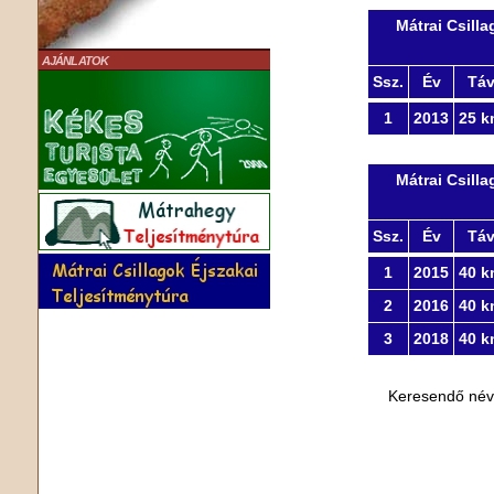
Mátrai Csill
AJÁNLATOK
Ssz.
Év
Tá
1
2013
25 k
Mátrai Csill
Ssz.
Év
Tá
1
2015
40 k
2
2016
40 k
3
2018
40 k
Keresendő né