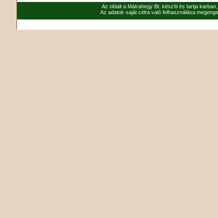
Az oldalt a Mátrahegy Bt. készíti és tartja karban
Az adatok saját célra való felhasználása megenged