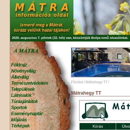
2026. augusztus 7. péntek (32. hét) van, köszöntjük
Ibolya
nevű olvasóinkat.
Földrajz
Növényvilág
Állatvilág
Főoldal
/
Mátrahegy TT
/
Természetvédelem
Települések
Mátrahegy TT
Látnivalók
Túraajánlatok
Sportok
Eseménynaptár
Időjárás
Térképek
Kiírás
Útvo