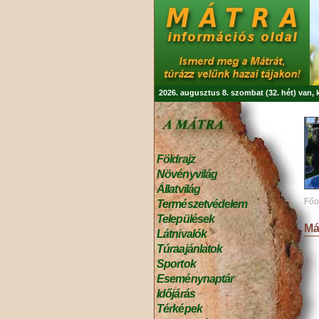
2026. augusztus 8. szombat (32. hét) van,
Földrajz
Növényvilág
Állatvilág
Főo
Természetvédelem
Települések
Má
Látnivalók
Túraajánlatok
Sportok
Eseménynaptár
Időjárás
Térképek