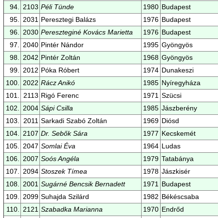
94.
2103
Péli Tünde
1980
Budapest
95.
2031
Peresztegi Balázs
1976
Budapest
96.
2030
Pereszteginé Kovács Marietta
1976
Budapest
97.
2040
Pintér Nándor
1995
Gyöngyös
98.
2042
Pintér Zoltán
1968
Gyöngyös
99.
2012
Póka Róbert
1974
Dunakeszi
100.
2022
Rácz Anikó
1985
Nyíregyháza
101.
2113
Rigó Ferenc
1971
Szücsi
102.
2004
Sápi Csilla
1985
Jászberény
103.
2011
Sarkadi Szabó Zoltán
1969
Diósd
104.
2107
Dr. Sebők Sára
1977
Kecskemét
105.
2047
Somlai Éva
1964
Ludas
106.
2007
Soós Angéla
1979
Tatabánya
107.
2094
Stoszek Tímea
1978
Jászkisér
108.
2001
Sugárné Bencsik Bernadett
1971
Budapest
109.
2099
Suhajda Szilárd
1982
Békéscsaba
110.
2121
Szabadka Marianna
1970
Endrőd