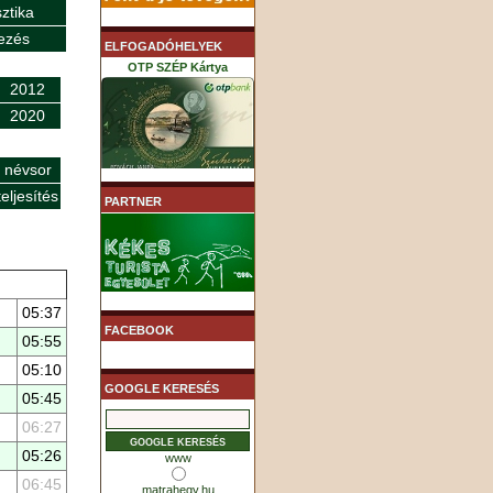
sztika
ezés
ELFOGADÓHELYEK
OTP SZÉP Kártya
2012
2020
 névsor
K&H SZÉP Kártya
eljesítés
PARTNER
MHB (MKB) SZÉP Kártya
05:37
FACEBOOK
05:55
05:10
GOOGLE KERESÉS
05:45
06:27
05:26
www
06:45
matrahegy.hu