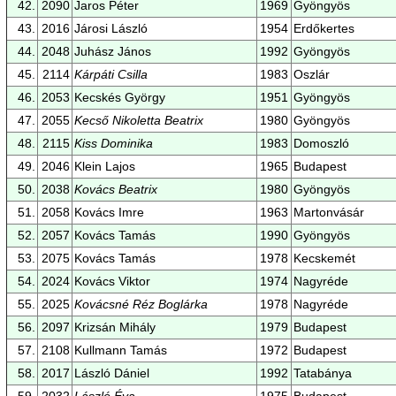
42.
2090
Jaros Péter
1969
Gyöngyös
43.
2016
Járosi László
1954
Erdőkertes
44.
2048
Juhász János
1992
Gyöngyös
45.
2114
Kárpáti Csilla
1983
Oszlár
46.
2053
Kecskés György
1951
Gyöngyös
47.
2055
Kecső Nikoletta Beatrix
1980
Gyöngyös
48.
2115
Kiss Dominika
1983
Domoszló
49.
2046
Klein Lajos
1965
Budapest
50.
2038
Kovács Beatrix
1980
Gyöngyös
51.
2058
Kovács Imre
1963
Martonvásár
52.
2057
Kovács Tamás
1990
Gyöngyös
53.
2075
Kovács Tamás
1978
Kecskemét
54.
2024
Kovács Viktor
1974
Nagyréde
55.
2025
Kovácsné Réz Boglárka
1978
Nagyréde
56.
2097
Krizsán Mihály
1979
Budapest
57.
2108
Kullmann Tamás
1972
Budapest
58.
2017
László Dániel
1992
Tatabánya
59.
2032
László Éva
1975
Budapest