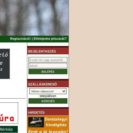
Regisztráció!
|
Elfelejtette jelszavát?
BEJELENTKEZÉS
SZÁLLÁSKERESÕ
településen
HIRDETÉS
ltérkép