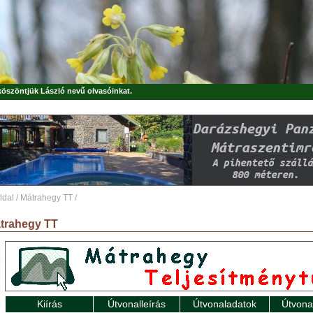
 köszöntjük
László
nevű olvasóinkat.
ldal
/
Mátrahegy TT
/
trahegy TT
Kiírás
Útvonalleírás
Útvonaladatok
Útvona