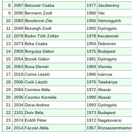
8.
2087
Beluzsár Csaba
1977
Jászberény
9.
2095
Bermann Zsolt
1966
Vác
10.
2083
Besztercei Zita
1956
Vámosgyörk
11.
2049
Bezzegh Zsolt
1992
Gyöngyös
12.
2078
Bodor-Tóth Zoltán
1978
Kecskemét
13.
2073
Bóka Csaba
1954
Debrecen
14.
2909
Borgulya Gábor
1975
Budapest
15.
2054
Bozsik Gábor
1981
Gyöngyös
16.
2063
Buna Elemér
1969
Visonta
17.
2019
Csima László
1966
Iváncsa
18.
2006
Csók László
1976
Tatabánya
19.
2084
Csontos Attila
1972
Abasár
20.
2036
Csontos Kornélia
1990
Abasár
21.
2034
Darai Andrea
1993
Gyöngyös
22.
2101
Doór Béla
1973
Budapest
23.
2074
Erdőfi Péter
1972
Nagykovácsi
24.
2014
Fáczán Attila
1957
Rózsaszentmárto