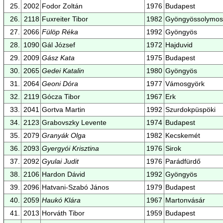
25.
2002
Fodor Zoltán
1976
Budapest
26.
2118
Fuxreiter Tibor
1982
Gyöngyössolymos
27.
2066
Fülöp Réka
1992
Gyöngyös
28.
1090
Gál József
1972
Hajduvid
29.
2009
Gász Kata
1975
Budapest
30.
2065
Gedei Katalin
1980
Gyöngyös
31.
2064
Geoni Dóra
1977
Vámosgyörk
32.
2119
Gócza Tibor
1967
Erk
33.
2041
Gortva Martin
1992
Szurdokpüspöki
34.
2123
Grabovszky Levente
1974
Budapest
35.
2079
Granyák Olga
1982
Kecskemét
36.
2093
Gyergyói Krisztina
1976
Sirok
37.
2092
Gyulai Judit
1976
Parádfürdő
38.
2106
Hardon Dávid
1992
Gyöngyös
39.
2096
Hatvani-Szabó János
1979
Budapest
40.
2059
Haukó Klára
1967
Martonvásár
41.
2013
Horváth Tibor
1959
Budapest