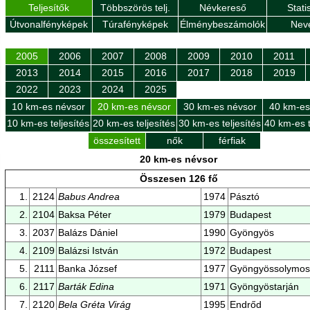
Teljesítők
Többszörös telj.
Névkereső
Stati
Útvonalfényképek
Túrafényképek
Élménybeszámolók
Nev
2005
2006
2007
2008
2009
2010
2011
2013
2014
2015
2016
2017
2018
2019
2022
2023
2024
2025
10 km-es névsor
20 km-es névsor
30 km-es névsor
40 km-es
10 km-es teljesítés
20 km-es teljesítés
30 km-es teljesítés
40 km-es t
összesített
nők
férfiak
20 km-es névsor
Összesen 126 fő
1.
2124
Babus Andrea
1974
Pásztó
2.
2104
Baksa Péter
1979
Budapest
3.
2037
Balázs Dániel
1990
Gyöngyös
4.
2109
Balázsi István
1972
Budapest
5.
2111
Banka József
1977
Gyöngyössolymos
6.
2117
Barták Edina
1971
Gyöngyöstarján
7.
2120
Bela Gréta Virág
1995
Endrőd