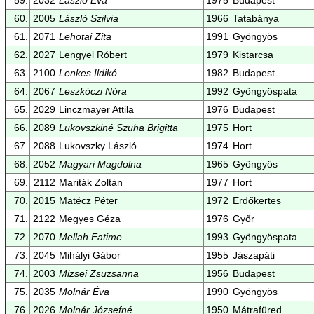
60.
2005
László Szilvia
1966
Tatabánya
61.
2071
Lehotai Zita
1991
Gyöngyös
62.
2027
Lengyel Róbert
1979
Kistarcsa
63.
2100
Lenkes Ildikó
1982
Budapest
64.
2067
Leszkóczi Nóra
1992
Gyöngyöspata
65.
2029
Linczmayer Attila
1976
Budapest
66.
2089
Lukovszkiné Szuha Brigitta
1975
Hort
67.
2088
Lukovszky László
1974
Hort
68.
2052
Magyari Magdolna
1965
Gyöngyös
69.
2112
Mariták Zoltán
1977
Hort
70.
2015
Matécz Péter
1972
Erdőkertes
71.
2122
Megyes Géza
1976
Győr
72.
2070
Mellah Fatime
1993
Gyöngyöspata
73.
2045
Mihályi Gábor
1955
Jászapáti
74.
2003
Mizsei Zsuzsanna
1956
Budapest
75.
2035
Molnár Éva
1990
Gyöngyös
76.
2026
Molnár Józsefné
1950
Mátrafüred