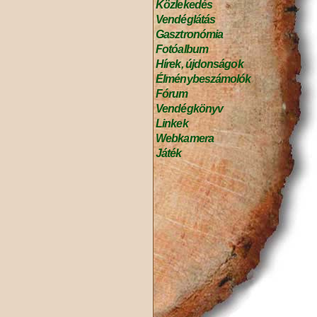
Közlekedés
Vendéglátás
Gasztronómia
Fotóalbum
Hírek, újdonságok
Élménybeszámolók
Fórum
Vendégkönyv
Linkek
Webkamera
Játék