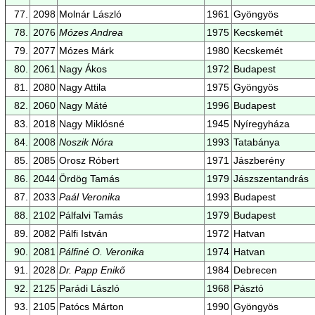
77.
2098
Molnár László
1961
Gyöngyös
78.
2076
Mózes Andrea
1975
Kecskemét
79.
2077
Mózes Márk
1980
Kecskemét
80.
2061
Nagy Ákos
1972
Budapest
81.
2080
Nagy Attila
1975
Gyöngyös
82.
2060
Nagy Máté
1996
Budapest
83.
2018
Nagy Miklósné
1945
Nyíregyháza
84.
2008
Noszik Nóra
1993
Tatabánya
85.
2085
Orosz Róbert
1971
Jászberény
86.
2044
Ördög Tamás
1979
Jászszentandrás
87.
2033
Paál Veronika
1993
Budapest
88.
2102
Pálfalvi Tamás
1979
Budapest
89.
2082
Pálfi István
1972
Hatvan
90.
2081
Pálfiné O. Veronika
1974
Hatvan
91.
2028
Dr. Papp Enikő
1984
Debrecen
92.
2125
Parádi László
1968
Pásztó
93.
2105
Patócs Márton
1990
Gyöngyös