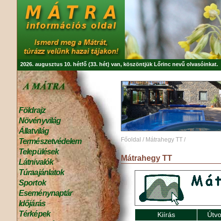
2026. augusztus 10. hétfő (33. hét) van, köszöntjük
Lőrinc
nevű olvasóinkat.
Földrajz
Növényvilág
Állatvilág
Főoldal
/
Mátrahegy TT
/
Természetvédelem
Települések
Mátrahegy TT
Látnivalók
Túraajánlatok
Sportok
Eseménynaptár
Időjárás
Térképek
Kiírás
Útvo