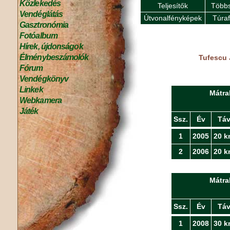
Közlekedés
Teljesítők
Többs
Vendéglátás
Útvonalfényképek
Túra
Gasztronómia
Fotóalbum
Hírek, újdonságok
Élménybeszámolók
Tufescu 
Fórum
Vendégkönyv
Linkek
Mátra
Webkamera
Játék
Ssz.
Év
Tá
1
2005
20 k
2
2006
20 k
Mátra
Ssz.
Év
Tá
1
2008
30 k