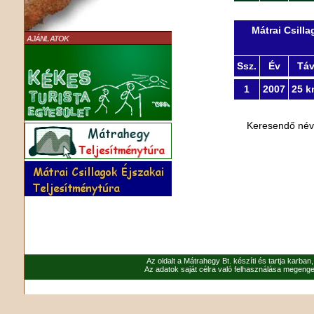
Mátrai Csill
AJÁNLATOK
Ssz.
Év
Tá
1
2007
25 k
Keresendő né
Az oldalt a Mátrahegy Bt. készíti és tartja karban
Az adatok saját célra való felhasználása megenged