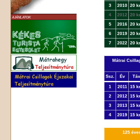
3
2010
20 k
4
2012
20 k
AJÁNLATOK
5
2016
20 k
6
2019
20 k
7
2022
20 k
Mátrai Csill
Ssz.
Év
Tá
1
2011
15 k
2
2012
15 k
3
2013
15 k
4
2019
15 k
125 éves