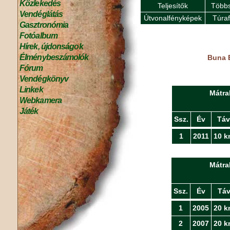
Közlekedés
Teljesítők
Többs
Vendéglátás
Útvonalfényképek
Túra
Gasztronómia
Fotóalbum
Hírek, újdonságok
Élménybeszámolók
Buna E
Fórum
Vendégkönyv
Linkek
Mátra
Webkamera
Játék
Ssz.
Év
Táv
1
2011
10 k
Mátra
Ssz.
Év
Tá
1
2005
20 k
2
2007
20 k