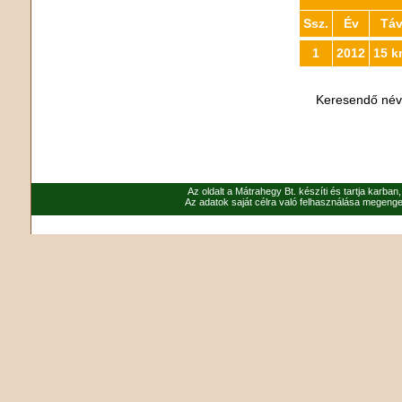
Ssz.
Év
Tá
1
2012
15 k
Keresendő né
Az oldalt a Mátrahegy Bt. készíti és tartja karban
Az adatok saját célra való felhasználása megenged