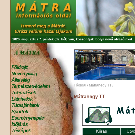
2026. augusztus 7. péntek (32. hét) van, köszöntjük
Ibolya
nevű olvasóinkat.
Földrajz
Növényvilág
Állatvilág
Főoldal
/
Mátrahegy TT
/
Természetvédelem
Települések
Mátrahegy TT
Látnivalók
Túraajánlatok
Sportok
Eseménynaptár
Időjárás
Térképek
Kiírás
Útvo