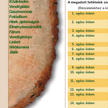
Közlekedés
A megadott feltételek sz
Vendéglátás
(Részeletekhez a ki
Gasztronómia
1.
egész évben
Fotóalbum
Hírek, újdonságok
2.
egész évben
Élménybeszámolók
3.
egész évben
Fórum
4.
egész évben
Vendégkönyv
Linkek
5.
egész évben
Webkamera
6.
egész évben
Játék
7.
egész évben
8.
egész évben
9.
egész évben
10.
egész évben
11.
egész évben
12.
egész évben
13.
egész évben
14.
egész évben