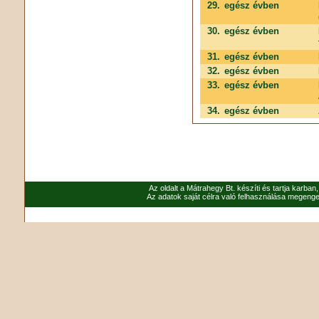
29.
egész évben
30.
egész évben
31.
egész évben
32.
egész évben
33.
egész évben
34.
egész évben
Az oldalt a Mátrahegy Bt. készíti és tartja karban
Az adatok saját célra való felhasználása megenged