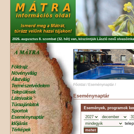
2026. augusztus 8. szombat (32. hét) van, köszöntjük
László
nevű olvasóinka
Földrajz
Növényvilág
Állatvilág
Főoldal
/
Eseménynaptár
/
Természetvédelem
Települések
Eseménynaptár
Látnivalók
Túraajánlatok
Események, programok kere
Sportok
Eseménynaptár
tele
Időjárás
Térképek