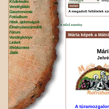
tele
Közlekedés
Vendéglátás
A megadott feltételek sze
Gasztronómia
Fotóalbum
Hírek, újdonságok
◄
előző esemény
Élménybeszámolók
Fórum
Mária képek a Mátr
Vendégkönyv
Linkek
Webkamera
Mári
Játék
Jelv
A túramozgalo