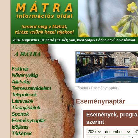
2026. augusztus 10. hétfő (33. hét) van, köszöntjük
Lőrinc
nevű olvasóinkat.
Földrajz
Növényvilág
Állatvilág
Természetvédelem
Főoldal
/
Eseménynaptár
/
Települések
Eseménynaptár
Látnivalók
Túraajánlatok
Események, program
Sportok
Eseménynaptár
szerint
Időjárás
Térképek