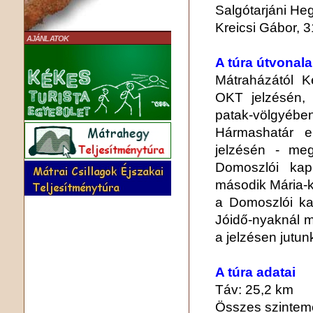
Salgótarjáni He
Kreicsi Gábor, 3
AJÁNLATOK
A túra útvonala
Mátraházától K
OKT jelzésén, 
patak-völgyében
Hármashatár e
jelzésén - me
Domoszlói kap
második Mária-k
a Domoszlói ka
Jóidő-nyaknál 
a jelzésen jutu
A túra adatai
Táv: 25,2 km
Összes szintem