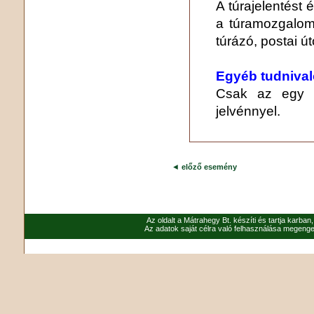
A túrajelentést é
a túramozgalom
túrázó, postai ú
Egyéb tudniva
Csak az egy nap
jelvénnyel.
◄
előző esemény
Az oldalt a Mátrahegy Bt. készíti és tartja karban
Az adatok saját célra való felhasználása megenged