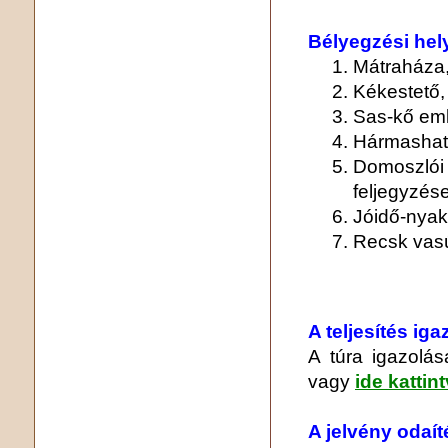
Bélyegzési hel
Mátraháza,
Kékestető,
Sas-kő em
Hármashatá
Domoszlói
feljegyzés
Jóidő-nyak
Recsk vasú
A teljesítés ig
A túra igazolása
vagy
ide kattin
A jelvény odaít