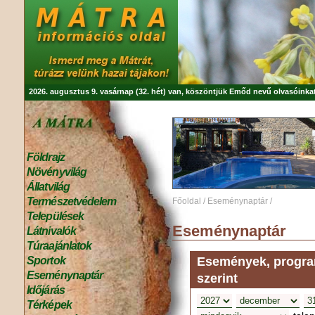
2026. augusztus 9. vasárnap (32. hét) van, köszöntjük
Emőd
nevű olvasóinkat
Földrajz
Növényvilág
Állatvilág
Természetvédelem
Főoldal
/
Eseménynaptár
/
Települések
Eseménynaptár
Látnivalók
Túraajánlatok
Események, program
Sportok
Eseménynaptár
szerint
Időjárás
Térképek