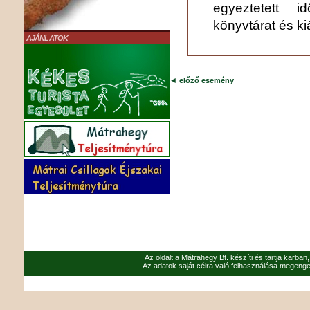
egyeztetett i
könyvtárat és kiá
AJÁNLATOK
◄
előző esemény
Az oldalt a Mátrahegy Bt. készíti és tartja karban
Az adatok saját célra való felhasználása megenged