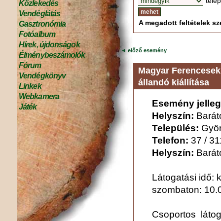
tele
Közlekedés
Vendéglátás
A megadott feltételek sze
Gasztronómia
Fotóalbum
Hírek, újdonságok
◄
előző esemény
Élménybeszámolók
Fórum
Magyar Ferencesek
Vendégkönyv
állandó kiállítása
Linkek
Webkamera
Esemény jelleg
Játék
Helyszín:
Barát
Település:
Gyö
Telefon:
37 / 3
Helyszín:
Barát
Látogatási idő: 
szombaton: 10.0
Csoportos látoga