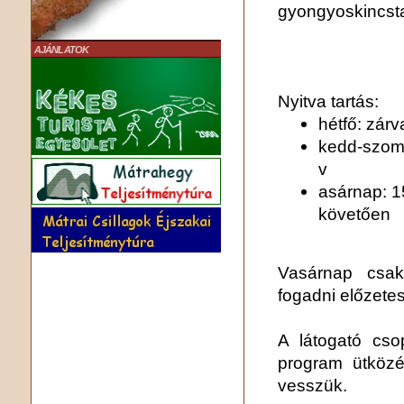
gyongyoskincst
AJÁNLATOK
Nyitva tartás:
hétfő: zárv
kedd-szomb
v
asárnap: 1
követően
Vasárnap csak
fogadni előzetes
A látogató cso
program ütközé
vesszük.