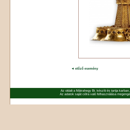
◄
előző esemény
Az oldalt a Mátrahegy Bt. készíti és tartja karban
Az adatok saját célra való felhasználása megenged