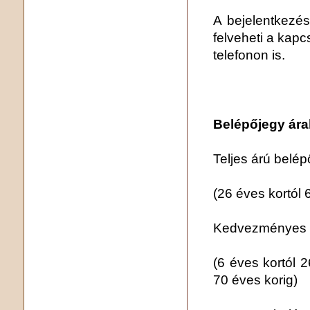
A bejelentkezés
felveheti a kapc
telefonon is.
Belépőjegy ára
Teljes árú belép
(26 éves kortól 
Kedvezményes ár
(6 éves kortól 2
70 éves korig)