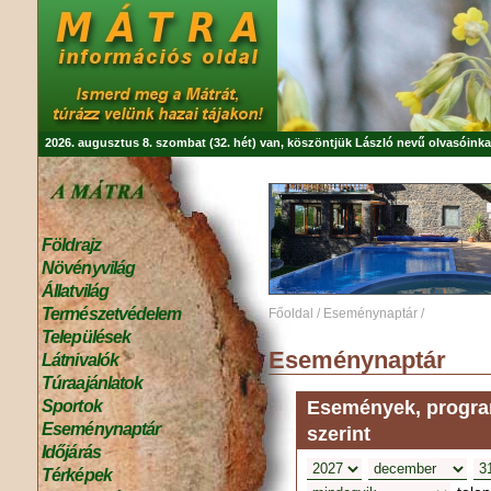
2026. augusztus 8. szombat (32. hét) van, köszöntjük
László
nevű olvasóinka
Földrajz
Növényvilág
Állatvilág
Természetvédelem
Főoldal
/
Eseménynaptár
/
Települések
Eseménynaptár
Látnivalók
Túraajánlatok
Események, program
Sportok
Eseménynaptár
szerint
Időjárás
Térképek