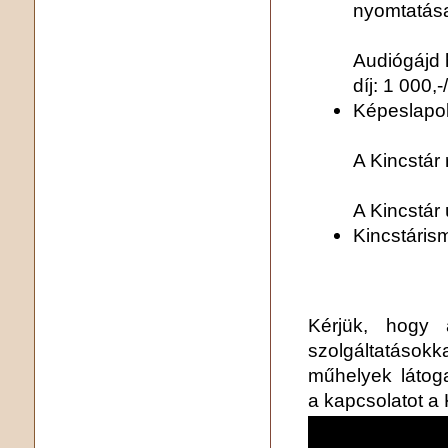
nyomtatása
Audiógájd h
díj: 1 000,
Képeslapo
A Kincstár 
A Kincstár 
Kincstárism
Kérjük, hogy 
szolgáltatások
műhelyek látog
a kapcsolatot a 