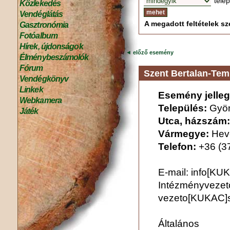
tele
Közlekedés
Vendéglátás
A megadott feltételek sze
Gasztronómia
Fotóalbum
Hírek, újdonságok
◄
előző esemény
Élménybeszámolók
Fórum
Szent Bertalan-Tem
Vendégkönyv
Linkek
Esemény jelleg
Webkamera
Település:
Gyö
Játék
Utca, házszám:
Vármegye:
Hev
Telefon:
+36 (3
E-mail: info[KU
Intézményvezet
vezeto[KUKAC]sz
Általá