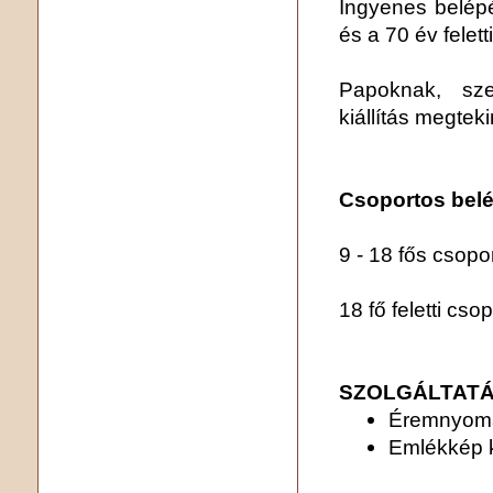
Ingyenes belépés
és a 70 év felet
Papoknak, sze
kiállítás megtek
Csoportos belé
9 - 18 fős csopo
18 fő feletti cso
SZOLGÁLTATÁ
Éremnyomá
Emlékkép 