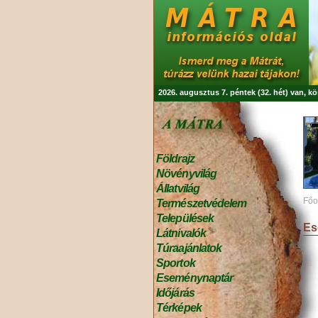
2026. augusztus 7. péntek (32. hét) van, k
Földrajz
Növényvilág
Állatvilág
Főo
Természetvédelem
Települések
Es
Látnivalók
Túraajánlatok
Sportok
Eseménynaptár
Időjárás
Térképek