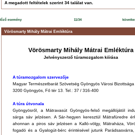
A megadott feltételek szerint 34 találat van.
lőző esemény
11/34
követk
Vörösmarty Mihály Mátrai Emléktúra
Vörösmarty Mihály Mátrai Emléktúra
Jelvényszerző túramozgalom kiírása
A túramozgalom szervezője
Magyar Természetbarát Szövetség Gyöngyös Városi Bizottsága
3200 Gyöngyös, Fő tér 13. Tel.: 37 / 316-400
A túra útvonala
Gyöngyösről, a Mátravasút Gyöngyös-felső megállójától ind
sárga sáv jelzésen. A Sár-hegyen keresztül Mátrafüredre ér
ahonnan a piros sáv jelzésen a Kalló-völgy, Mátraháza, Vör
fogadó és a Gyalogút-bérc érintésével jutunk Parádsasvárra,