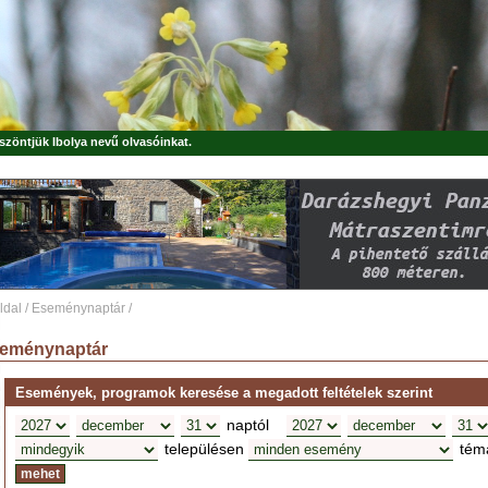
öszöntjük
Ibolya
nevű olvasóinkat.
ldal
/
Eseménynaptár
/
eménynaptár
Események, programok keresése a megadott feltételek szerint
naptól
településen
tém