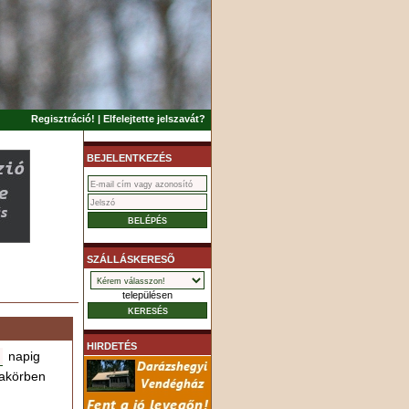
Regisztráció!
|
Elfelejtette jelszavát?
BEJELENTKEZÉS
SZÁLLÁSKERESÕ
településen
HIRDETÉS
napig
akörben