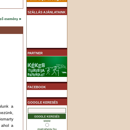
SZÁLLÁS AJÁNLATAINK
ező esemény
►
PARTNER
FACEBOOK
GOOGLE KERESÉS
ulunk a
kezünk,
ösmarty
www
 ahol a
matrahegy.hu