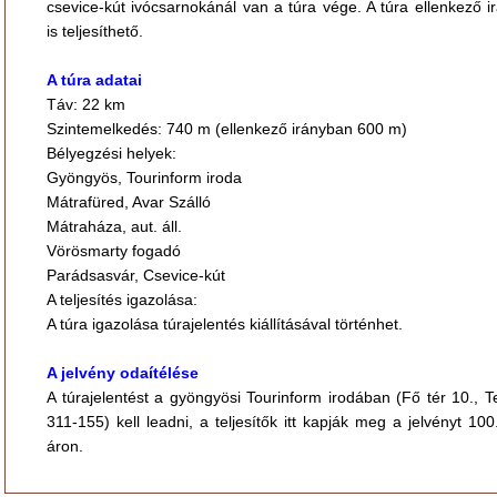
csevice-kút ivócsarnokánál van a túra vége. A túra ellenkező 
is teljesíthető.
A túra adatai
Táv: 22 km
Szintemelkedés: 740 m (ellenkező irányban 600 m)
Bélyegzési helyek:
Gyöngyös, Tourinform iroda
Mátrafüred, Avar Szálló
Mátraháza, aut. áll.
Vörösmarty fogadó
Parádsasvár, Csevice-kút
A teljesítés igazolása:
A túra igazolása túrajelentés kiállításával történhet.
A jelvény odaítélése
A túrajelentést a gyöngyösi Tourinform irodában (Fő tér 10., Te
311-155) kell leadni, a teljesítők itt kapják meg a jelvényt 100
áron.