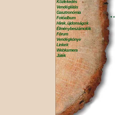
Közlekedés
Vendéglátás
Gasztronómia
◄
e
Fotóalbum
Hírek, újdonságok
Élménybeszámolók
Fórum
Vendégkönyv
Linkek
Webkamera
Játék