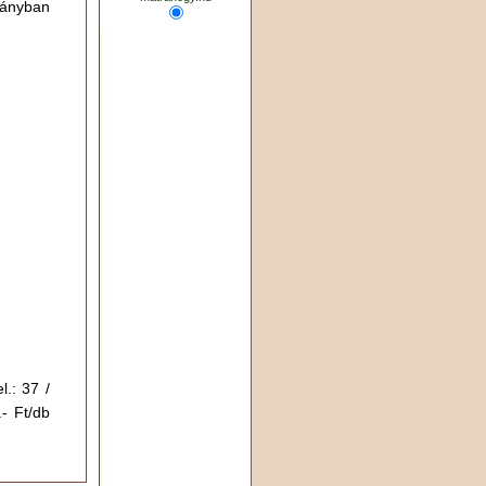
irányban
l.: 37 /
.- Ft/db