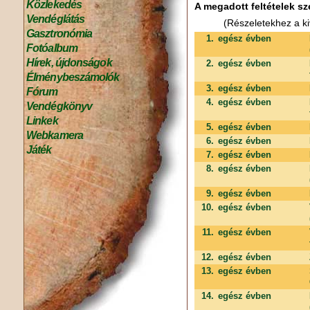
Közlekedés
A megadott feltételek sz
Vendéglátás
(Részeletekhez a ki
Gasztronómia
1.
egész évben
Fotóalbum
Hírek, újdonságok
2.
egész évben
Élménybeszámolók
3.
egész évben
Fórum
4.
egész évben
Vendégkönyv
Linkek
5.
egész évben
Webkamera
6.
egész évben
Játék
7.
egész évben
8.
egész évben
9.
egész évben
10.
egész évben
11.
egész évben
12.
egész évben
13.
egész évben
14.
egész évben