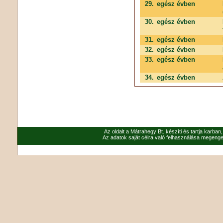
29.
egész évben
30.
egész évben
31.
egész évben
32.
egész évben
33.
egész évben
34.
egész évben
Az oldalt a Mátrahegy Bt. készíti és tartja karban
Az adatok saját célra való felhasználása megenged