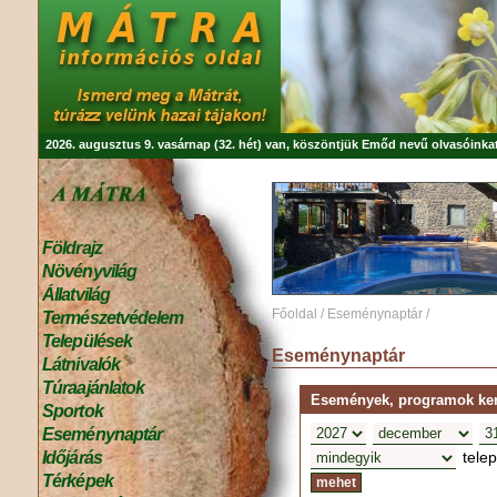
2026. augusztus 9. vasárnap (32. hét) van, köszöntjük
Emőd
nevű olvasóinkat
Földrajz
Növényvilág
Állatvilág
Főoldal
/
Eseménynaptár
/
Természetvédelem
Települések
Eseménynaptár
Látnivalók
Túraajánlatok
Események, programok kere
Sportok
Eseménynaptár
tele
Időjárás
Térképek