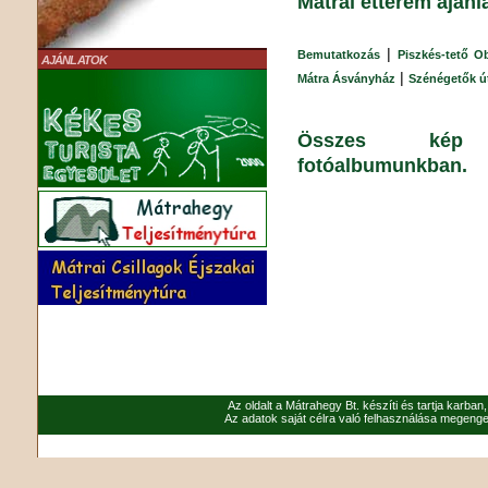
Mátrai étterem aján
|
Bemutatkozás
Piszkés-tető O
AJÁNLATOK
|
Mátra Ásványház
Szénégetők ú
Összes kép Má
fotóalbumunkban.
Az oldalt a Mátrahegy Bt. készíti és tartja karban
Az adatok saját célra való felhasználása megenged