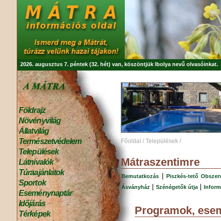
2026. augusztus 7. péntek (32. hét) van, köszöntjük
Ibolya
nevű olvasóinkat.
Földrajz
Növényvilág
Állatvilág
Természetvédelem
Főoldal
/
Települések
/
Települések
Mátraszentimre
Látnivalók
Túraajánlatok
|
Bemutatkozás
Piszkés-tető Obszer
Sportok
|
|
Ásványház
Szénégetők útja
Inform
Eseménynaptár
Időjárás
Programok, ese
Térképek