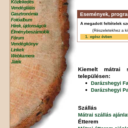
Közlekedés
Vendéglátás
Gasztronómia
Események, progr
Fotóalbum
A megadott feltételek sz
Hírek, újdonságok
(Részeletekhez a ki
Élménybeszámolók
1.
egész évben
Fórum
Vendégkönyv
Linkek
Webkamera
Játék
Kiemelt mátrai s
településen:
Darázshegyi F
Darázshegyi P
Szállás
Mátrai szállás ajánl
Étterem