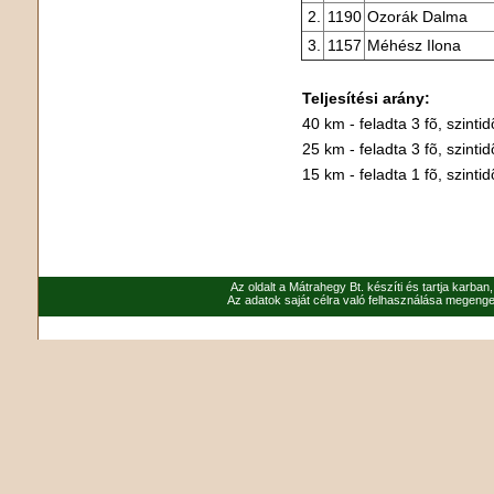
2.
1190
Ozorák Dalma
3.
1157
Méhész Ilona
Teljesítési arány:
40 km - feladta 3 fõ, szintid
25 km - feladta 3 fõ, szintid
15 km - feladta 1 fõ, szintid
Az oldalt a Mátrahegy Bt. készíti és tartja karban
Az adatok saját célra való felhasználása megenged