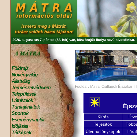
2026. augusztus 7. péntek (32. hét) van, köszöntjük
Ibolya
nevű olvasóinkat.
Földrajz
Növényvilág
Állatvilág
Főoldal
/
Mátrai Csillagok Éjszakai T
Természetvédelem
Települések
Látnivalók
Éjsz
Túraajánlatok
Sportok
Kiírás
Útvo
Eseménynaptár
Teljesítők
Többs
Időjárás
Útvonalfényképek
Túra
Térképek