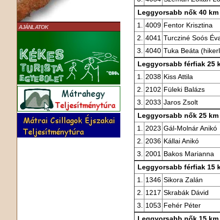
Leggyorsabb nők 40 km
1.
4009
Fentor Krisztina
AJÁNLATOK
2.
4041
Turcziné Soós Év
3.
4040
Tuka Beáta (hiker
Leggyorsabb férfiak 25 
1.
2038
Kiss Attila
2.
2102
Füleki Balázs
3.
2033
Jaros Zsolt
Leggyorsabb nők 25 km
1.
2023
Gál-Molnár Anikó
2.
2036
Kállai Anikó
3.
2001
Bakos Marianna
Leggyorsabb férfiak 15 
1.
1346
Sikora Zalán
2.
1217
Skrabák Dávid
3.
1053
Fehér Péter
Leggyorsabb nők 15 km