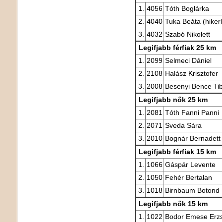
1.
4056
Tóth Boglárka
2.
4040
Tuka Beáta (hiker
3.
4032
Szabó Nikolett
Legifjabb férfiak 25 km
1.
2099
Selmeci Dániel
2.
2108
Halász Krisztofer
3.
2008
Besenyi Bence Ti
Legifjabb nők 25 km
1.
2081
Tóth Fanni Panni
2.
2071
Sveda Sára
3.
2010
Bognár Bernadett
Legifjabb férfiak 15 km
1.
1066
Gáspár Levente
2.
1050
Fehér Bertalan
3.
1018
Birnbaum Botond
Legifjabb nők 15 km
1.
1022
Bodor Emese Erz