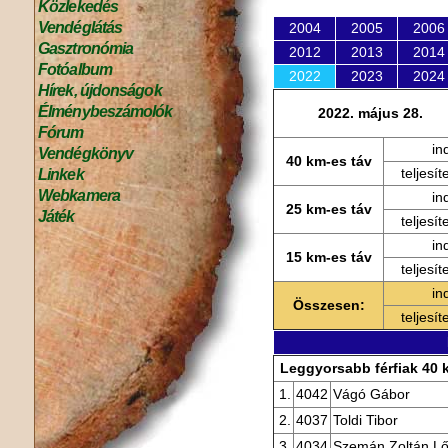
Közlekedés
Vendéglátás
2004
2005
2006
Gasztronómia
2012
2013
2014
Fotóalbum
2022
2023
2024
Hírek, újdonságok
Élménybeszámolók
2022. május 28.
Fórum
in
Vendégkönyv
40 km-es táv
teljesít
Linkek
Webkamera
in
25 km-es táv
Játék
teljesít
in
15 km-es táv
teljesít
in
Összesen:
teljesít
Leggyorsabb férfiak 40 
1.
4042
Vágó Gábor
2.
4037
Toldi Tibor
3.
4034
Szemán Zoltán Lő