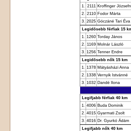
1.
2111
Kroffinger József
2.
2110
Fodor Márta
3.
2025
Góczáné Tari Éva
Legidõsebb férfiak 15 k
1.
1260
Torday János
2.
1169
Molnár László
3.
1256
Tenner Endre
Legidõsebb nők 15 km
1.
1378
Mátyásházi Anna
2.
1338
Vernyik Istvánné
3.
1032
Dandé Ilona
Legifjabb férfiak 40 km
1.
4006
Buda Dominik
2.
4015
Gyarmati Zsolt
3.
4016
Dr. Gyurkó Ádám
Legifjabb nők 40 km