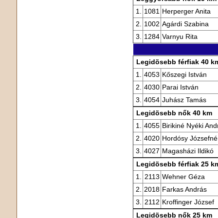
1.
1081
Herperger Anita
2.
1002
Agárdi Szabina
3.
1284
Varnyu Rita
Legidõsebb férfiak 40 k
1.
4053
Kőszegi István
2.
4030
Parai István
3.
4054
Juhász Tamás
Legidõsebb nők 40 km
1.
4055
Birikiné Nyéki And
2.
4020
Hordósy Józsefné
3.
4027
Magasházi Ildikó
Legidõsebb férfiak 25 k
1.
2113
Wehner Géza
2.
2018
Farkas András
3.
2112
Kroffinger József
Legidõsebb nők 25 km