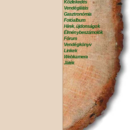
Közlekedés
Vendéglátás
Gasztronómia
Fotóalbum
Hírek, újdonságok
Élménybeszámolók
Fórum
Vendégkönyv
Linkek
Webkamera
Játék