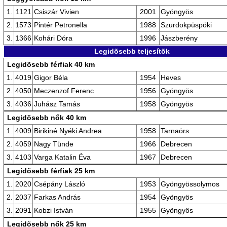
1.
1121
Csiszár Vivien
2001
Gyöngyös
2.
1573
Pintér Petronella
1988
Szurdokpüspöki
3.
1366
Kohári Dóra
1996
Jászberény
Legidõsebb teljesítõk
Legidõsebb férfiak 40 km
1.
4019
Gigor Béla
1954
Heves
2.
4050
Meczenzof Ferenc
1956
Gyöngyös
3.
4036
Juhász Tamás
1958
Gyöngyös
Legidõsebb nők 40 km
1.
4009
Birikiné Nyéki Andrea
1958
Tarnaörs
2.
4059
Nagy Tünde
1966
Debrecen
3.
4103
Varga Katalin Éva
1967
Debrecen
Legidõsebb férfiak 25 km
1.
2020
Csépány László
1953
Gyöngyössolymos
2.
2037
Farkas András
1954
Gyöngyös
3.
2091
Kobzi István
1955
Gyöngyös
Legidõsebb nők 25 km