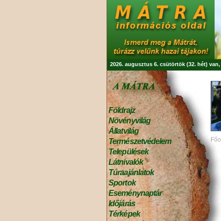
2026. augusztus 6. csütörtök (32. hét) van
Földrajz
Növényvilág
Állatvilág
Főo
Természetvédelem
Települések
Látnivalók
Túraajánlatok
Sportok
Eseménynaptár
Időjárás
Térképek