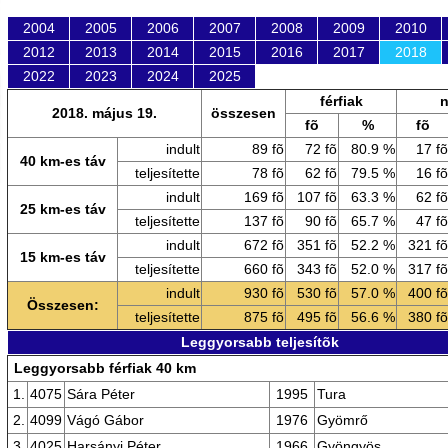
2004
2005
2006
2007
2008
2009
2010
2012
2013
2014
2015
2016
2017
2018
2022
2023
2024
2025
férfiak
2018. május 19.
összesen
fõ
%
fõ
indult
89 fõ
72 fõ
80.9 %
17 fõ
40 km-es táv
teljesítette
78 fõ
62 fõ
79.5 %
16 fõ
indult
169 fõ
107 fõ
63.3 %
62 fõ
25 km-es táv
teljesítette
137 fõ
90 fõ
65.7 %
47 fõ
indult
672 fõ
351 fõ
52.2 %
321 fõ
15 km-es táv
teljesítette
660 fõ
343 fõ
52.0 %
317 fõ
indult
930 fõ
530 fõ
57.0 %
400 fõ
Összesen:
teljesítette
875 fõ
495 fõ
56.6 %
380 fõ
Leggyorsabb teljesítõk
Leggyorsabb férfiak 40 km
1.
4075
Sára Péter
1995
Tura
2.
4099
Vágó Gábor
1976
Gyömrő
3.
4025
Harsányi Péter
1966
Gyöngyös