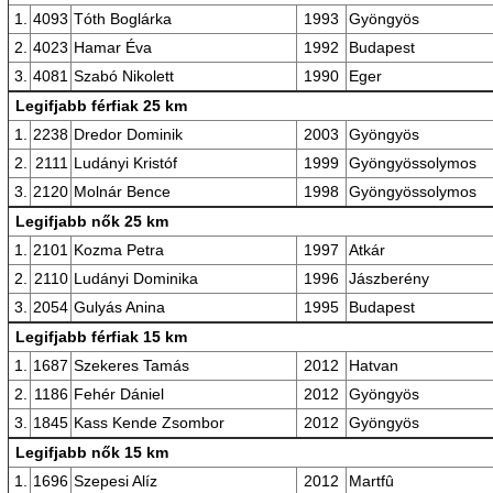
1.
4093
Tóth Boglárka
1993
Gyöngyös
2.
4023
Hamar Éva
1992
Budapest
3.
4081
Szabó Nikolett
1990
Eger
Legifjabb férfiak 25 km
1.
2238
Dredor Dominik
2003
Gyöngyös
2.
2111
Ludányi Kristóf
1999
Gyöngyössolymos
3.
2120
Molnár Bence
1998
Gyöngyössolymos
Legifjabb nők 25 km
1.
2101
Kozma Petra
1997
Atkár
2.
2110
Ludányi Dominika
1996
Jászberény
3.
2054
Gulyás Anina
1995
Budapest
Legifjabb férfiak 15 km
1.
1687
Szekeres Tamás
2012
Hatvan
2.
1186
Fehér Dániel
2012
Gyöngyös
3.
1845
Kass Kende Zsombor
2012
Gyöngyös
Legifjabb nők 15 km
1.
1696
Szepesi Alíz
2012
Martfû