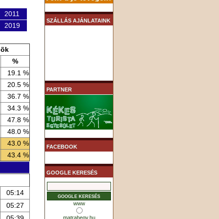
2011
SZÁLLÁS AJÁNLATAINK
2019
nõk
%
19.1 %
20.5 %
PARTNER
36.7 %
34.3 %
47.8 %
48.0 %
43.0 %
FACEBOOK
43.4 %
GOOGLE KERESÉS
05:14
www
05:27
05:39
matrahegy.hu