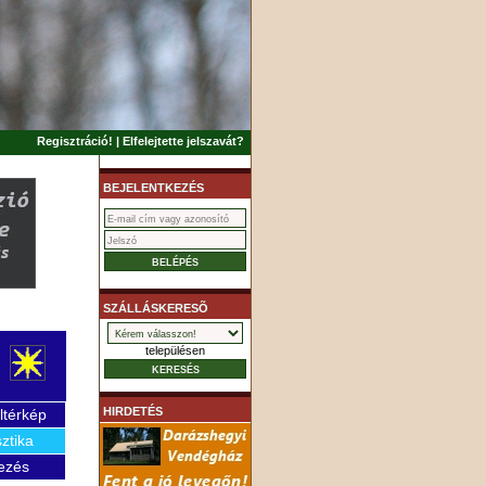
Regisztráció!
|
Elfelejtette jelszavát?
BEJELENTKEZÉS
SZÁLLÁSKERESÕ
településen
HIRDETÉS
ltérkép
sztika
ezés