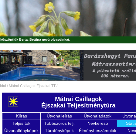
, köszöntjük
Berta, Bettina
nevű olvasóinkat.
ldal
/
Mátrai Csillagok Éjszakai TT
/
Mátrai Csillagok
Éjszakai Teljesítménytúra
Kiírás
Útvonalleírás
Útvonaladatok
Útvona
Teljesítők
Többszörös telj.
Névkereső
Stati
Útvonalfényképek
Túrafényképek
Élménybeszámolók
Nev