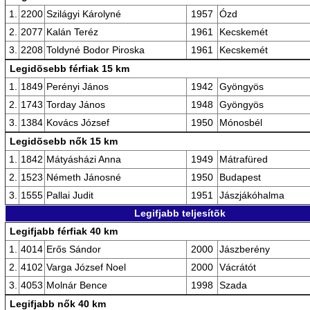
1.
2200
Szilágyi Károlyné
1957
Ózd
2.
2077
Kalán Teréz
1961
Kecskemét
3.
2208
Toldyné Bodor Piroska
1961
Kecskemét
Legidõsebb férfiak 15 km
1.
1849
Perényi János
1942
Gyöngyös
2.
1743
Torday János
1948
Gyöngyös
3.
1384
Kovács József
1950
Mónosbél
Legidõsebb nők 15 km
1.
1842
Mátyásházi Anna
1949
Mátrafüred
2.
1523
Németh Jánosné
1950
Budapest
3.
1555
Pallai Judit
1951
Jászjákóhalma
Legifjabb teljesítõk
Legifjabb férfiak 40 km
1.
4014
Erős Sándor
2000
Jászberény
2.
4102
Varga József Noel
2000
Vácrátót
3.
4053
Molnár Bence
1998
Szada
Legifjabb nők 40 km