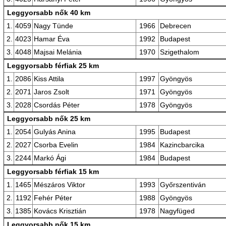
Leggyorsabb nők 40 km
1.
4059
Nagy Tünde
1966
Debrecen
2.
4023
Hamar Éva
1992
Budapest
3.
4048
Majsai Melánia
1970
Szigethalom
Leggyorsabb férfiak 25 km
1.
2086
Kiss Attila
1997
Gyöngyös
2.
2071
Jaros Zsolt
1971
Gyöngyös
3.
2028
Csordás Péter
1978
Gyöngyös
Leggyorsabb nők 25 km
1.
2054
Gulyás Anina
1995
Budapest
2.
2027
Csorba Evelin
1984
Kazincbarcika
3.
2244
Markó Ági
1984
Budapest
Leggyorsabb férfiak 15 km
1.
1465
Mészáros Viktor
1993
Győrszentiván
2.
1192
Fehér Péter
1988
Gyöngyös
3.
1385
Kovács Krisztián
1978
Nagyfüged
Leggyorsabb nők 15 km