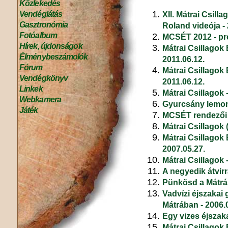
Közlekedés
Vendéglátás
XII. Mátrai Csill
Gasztronómia
Roland videója - 
Fotóalbum
MCSÉT 2012 - pre
Hírek, újdonságok
Mátrai Csillagok 
Élménybeszámolók
2011.06.12.
Fórum
Mátrai Csillagok 
Vendégkönyv
2011.06.12.
Linkek
Mátrai Csillagok 
Webkamera
Gyurcsány lemondo
Játék
MCSÉT rendezői 
Mátrai Csillagok 
Mátrai Csillagok 
2007.05.27.
Mátrai Csillagok -
A negyedik átvirr
Pünkösd a Mátráb
Vadvízi éjszakai 
Mátrában - 2006.
Egy vizes éjszak
Mátrai Csillagok 