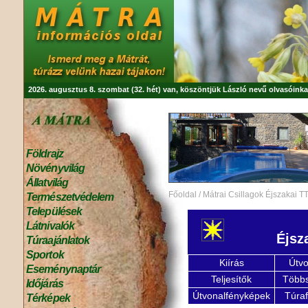
2026. augusztus 8. szombat (32. hét) van, köszöntjük
László
nevű olvasóinka
Földrajz
Növényvilág
Állatvilág
Főoldal
/
Mátrai Csillagok Éjszakai T
Természetvédelem
Települések
Látnivalók
Éjsz
Túraajánlatok
Sportok
Kiírás
Útvo
Eseménynaptár
Teljesítők
Többs
Időjárás
Útvonalfényképek
Túra
Térképek