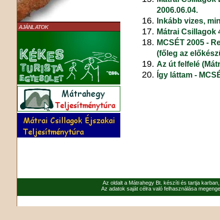
2006.06.04.
Inkább vizes, min
AJÁNLATOK
Mátrai Csillagok 
MCSÉT 2005 - R
(főleg az előkészü
Az út felfelé (Mát
Így láttam - MCSÉ
Az oldalt a Mátrahegy Bt. készíti és tartja karban
Az adatok saját célra való felhasználása megenged