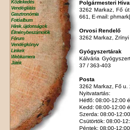
Közlekedés
Polgármesteri Hiva
Vendéglátás
3262 Markaz, Fő út 
Gasztronómia
661, E-mail: phmar
Fotóalbum
Hírek, újdonságok
Orvosi Rendelő
Élménybeszámolók
3262 Markaz, Zrínyi 
Fórum
Vendégkönyv
Linkek
Gyógyszertárak
Webkamera
Kálvária Gyógyszert
Játék
37 / 363-403
Posta
3262 Markaz, Fő u. 1
Nyitvatartás:
Hétfő: 08:00-12:00 
Kedd: 08:00-12:00 
Szerda: 08:00-12:00
Csütörtök: 08:00-12
Péntek: 08:00-12:00