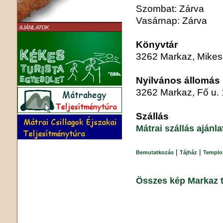
Szombat: Zárva
Vasárnap: Zárva
AJÁNLATOK
Könyvtár
3262 Markaz, Mikes 
Nyilvános állomás
3262 Markaz, Fő u. 1
Szállás
Mátrai szállás ajánl
|
|
Bemutatkozás
Tájház
Templ
Összes kép Markaz t