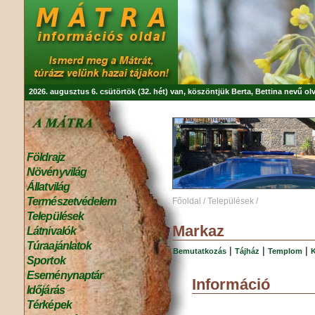
2026. augusztus 6. csütörtök (32. hét) van, köszöntjük
Berta, Bettina
nevű olv
Földrajz
Növényvilág
Állatvilág
Természetvédelem
Főoldal
/
Települések
/
Települések
Markaz
Látnivalók
Túraajánlatok
|
|
|
Bemutatkozás
Tájház
Templom
Sportok
Eseménynaptár
Információ
Időjárás
Térképek