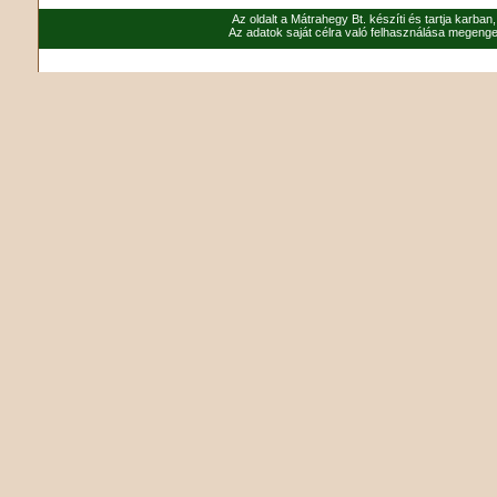
Az oldalt a Mátrahegy Bt. készíti és tartja karban
Az adatok saját célra való felhasználása megenged