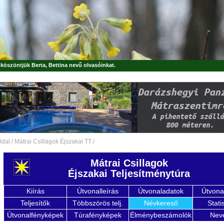
, köszöntjük
Berta, Bettina
nevű olvasóinkat.
ldal
/
Mátrai Csillagok Éjszakai TT
/
Mátrai Csillagok
Éjszakai Teljesítménytúra
Kiírás
Útvonalleírás
Útvonaladatok
Útvona
Teljesítők
Többszörös telj.
Névkereső
Stati
Útvonalfényképek
Túrafényképek
Élménybeszámolók
Nev