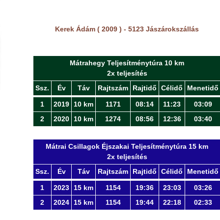
Kerek Ádám ( 2009 ) - 5123 Jászárokszállás
Mátrahegy Teljesítménytúra 10 km
2x teljesítés
Ssz.
Év
Táv
Rajtszám
Rajtidő
Célidő
Menetidő
1
2019
10 km
1171
08:14
11:23
03:09
2
2020
10 km
1274
08:56
12:36
03:40
Mátrai Csillagok Éjszakai Teljesítménytúra 15 km
2x teljesítés
Ssz.
Év
Táv
Rajtszám
Rajtidő
Célidő
Menetidő
1
2023
15 km
1154
19:36
23:03
03:26
2
2024
15 km
1154
19:44
22:18
02:33