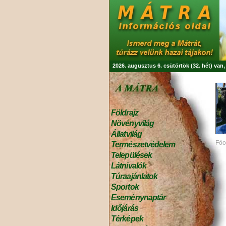
2026. augusztus 6. csütörtök (32. hét) van
Földrajz
Növényvilág
Állatvilág
Főo
Természetvédelem
Települések
Látnivalók
Túraajánlatok
Sportok
Eseménynaptár
Időjárás
Térképek