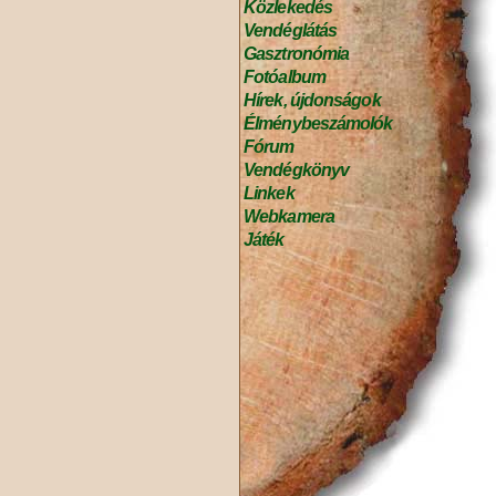
Közlekedés
Vendéglátás
Gasztronómia
Fotóalbum
Hírek, újdonságok
Élménybeszámolók
Fórum
Vendégkönyv
Linkek
Webkamera
Játék