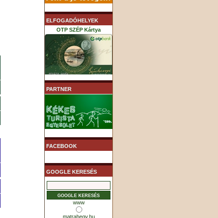
ELFOGADÓHELYEK
OTP SZÉP Kártya
K&H SZÉP Kártya
PARTNER
MHB (MKB) SZÉP Kártya
FACEBOOK
GOOGLE KERESÉS
www
matrahegy.hu