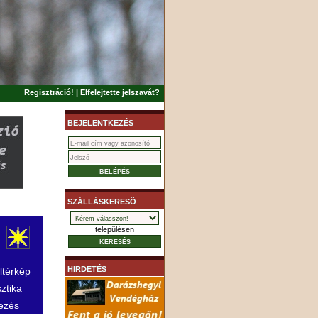
Regisztráció!
|
Elfelejtette jelszavát?
BEJELENTKEZÉS
SZÁLLÁSKERESÕ
településen
HIRDETÉS
ltérkép
sztika
ezés