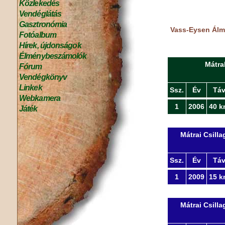
Közlekedés
Vendéglátás
Gasztronómia
Vass-Eysen Álmo
Fotóalbum
Hírek, újdonságok
Élménybeszámolók
Mátra
Fórum
Vendégkönyv
Linkek
Ssz.
Év
Tá
Webkamera
1
2006
40 k
Játék
Mátrai Csill
Ssz.
Év
Tá
1
2009
15 k
Mátrai Csill