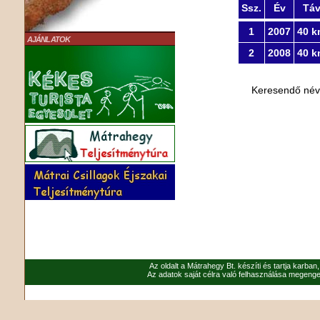
Ssz.
Év
Tá
1
2007
40 k
AJÁNLATOK
2
2008
40 k
Keresendő né
Az oldalt a Mátrahegy Bt. készíti és tartja karban
Az adatok saját célra való felhasználása megenged