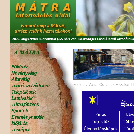
2026. augusztus 8. szombat (32. hét) van, köszöntjük
László
nevű olvasóinka
Földrajz
Növényvilág
Állatvilág
Főoldal
/
Mátrai Csillagok Éjszakai T
Természetvédelem
Települések
Látnivalók
Éjsz
Túraajánlatok
Sportok
Kiírás
Útvo
Eseménynaptár
Teljesítők
Többs
Időjárás
Útvonalfényképek
Túra
Térképek