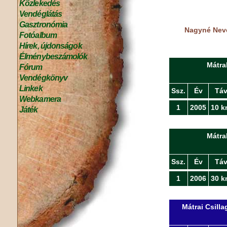
Közlekedés
Vendéglátás
Gasztronómia
Nagyné Neve
Fotóalbum
Hírek, újdonságok
Élménybeszámolók
Mátra
Fórum
Vendégkönyv
Linkek
Ssz.
Év
Tá
Webkamera
1
2005
10 k
Játék
Mátra
Ssz.
Év
Tá
1
2006
30 k
Mátrai Csill