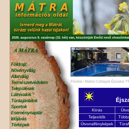
2026. augusztus 9. vasárnap (32. hét) van, köszöntjük
Emőd
nevű olvasóinkat
Földrajz
Növényvilág
Állatvilág
Főoldal
/
Mátrai Csillagok Éjszakai T
Természetvédelem
Települések
Látnivalók
Éjsz
Túraajánlatok
Sportok
Kiírás
Útvo
Eseménynaptár
Teljesítők
Többs
Időjárás
Útvonalfényképek
Túra
Térképek