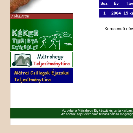
Ssz.
Év
Tá
1
2004
15 k
AJÁNLATOK
Keresendő né
Az oldalt a Mátrahegy Bt. készíti és tartja karban
Az adatok saját célra való felhasználása megenged