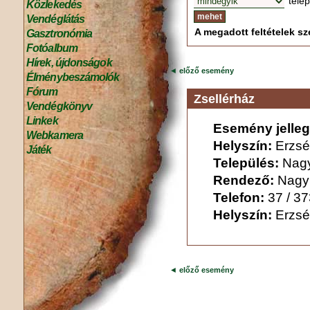
tele
Közlekedés
Vendéglátás
A megadott feltételek sze
Gasztronómia
Fotóalbum
Hírek, újdonságok
◄
előző esemény
Élménybeszámolók
Fórum
Zsellérház
Vendégkönyv
Linkek
Esemény jelleg
Webkamera
Helyszín:
Erzsé
Játék
Település:
Nag
Rendező:
Nagy
Telefon:
37 / 3
Helyszín:
Erzsé
◄
előző esemény