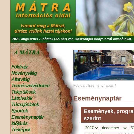
2026. augusztus 7. péntek (32. hét) van, köszöntjük
Ibolya
nevű olvasóinkat.
Földrajz
Növényvilág
Állatvilág
Természetvédelem
Főoldal
/
Eseménynaptár
/
Települések
Eseménynaptár
Látnivalók
Túraajánlatok
Események, program
Sportok
Eseménynaptár
szerint
Időjárás
Térképek