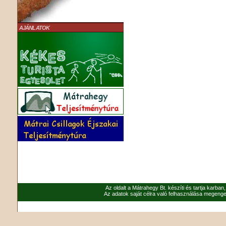
AJÁNLATOK
Az oldalt a Mátrahegy Bt. készíti és tartja karban
Az adatok saját célra való felhasználása megenged