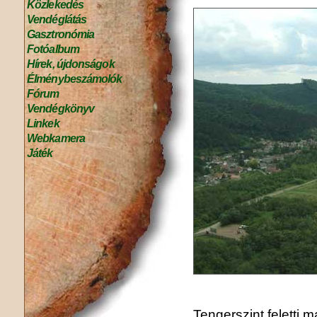
Közlekedés
Vendéglátás
Gasztronómia
Fotóalbum
Hírek, újdonságok
Élménybeszámolók
Fórum
Vendégkönyv
Linkek
Webkamera
Játék
Tengerszint feletti