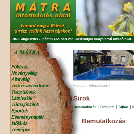
2026. augusztus 7. péntek (32. hét) van, köszöntjük
Ibolya
nevű olvasóinkat.
Földrajz
Növényvilág
Állatvilág
Természetvédelem
Főoldal
/
Települések
/
Települések
Sirok
Látnivalók
Túraajánlatok
|
|
|
Bemutatkozás
Templom
Tájház
S
Sportok
Eseménynaptár
Bemutatkozás
Időjárás
Térképek