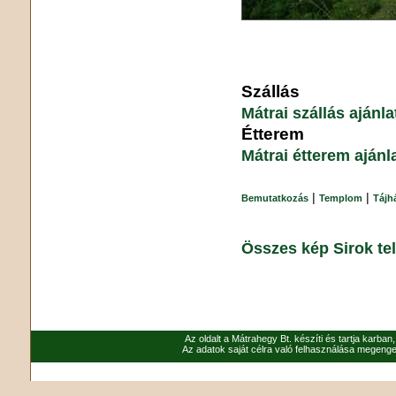
Szállás
Mátrai szállás ajánl
Étterem
Mátrai étterem ajánl
|
|
Bemutatkozás
Templom
Tájh
Összes kép Sirok te
Az oldalt a Mátrahegy Bt. készíti és tartja karban
Az adatok saját célra való felhasználása megenged