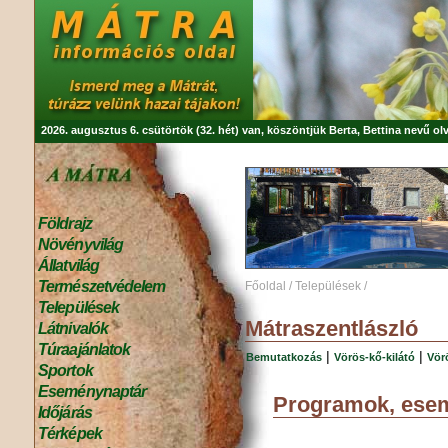
2026. augusztus 6. csütörtök (32. hét) van, köszöntjük
Berta, Bettina
nevű olv
Földrajz
Növényvilág
Állatvilág
Természetvédelem
Főoldal
/
Települések
/
Települések
Mátraszentlászló
Látnivalók
Túraajánlatok
|
|
Bemutatkozás
Vörös-kő-kilátó
Vör
Sportok
Eseménynaptár
Programok, ese
Időjárás
Térképek