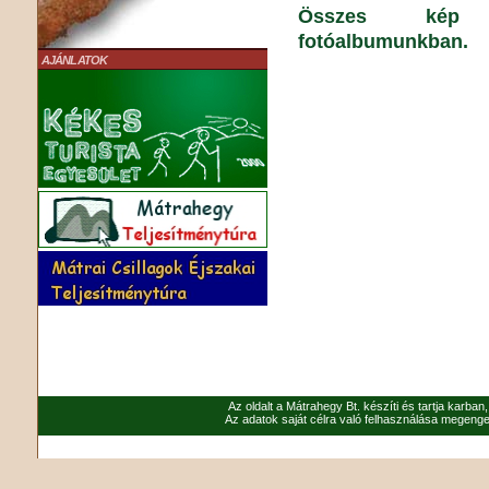
Összes kép Má
fotóalbumunkban.
AJÁNLATOK
Az oldalt a Mátrahegy Bt. készíti és tartja karban
Az adatok saját célra való felhasználása megenged