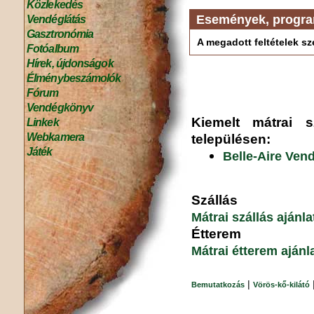
Közlekedés
Események, progr
Vendéglátás
Gasztronómia
A megadott feltételek sze
Fotóalbum
Hírek, újdonságok
Élménybeszámolók
Fórum
Vendégkönyv
Kiemelt mátrai sz
Linkek
Webkamera
településen:
Játék
Belle-Aire Ven
Szállás
Mátrai szállás ajánl
Étterem
Mátrai étterem ajánl
|
Bemutatkozás
Vörös-kő-kilátó