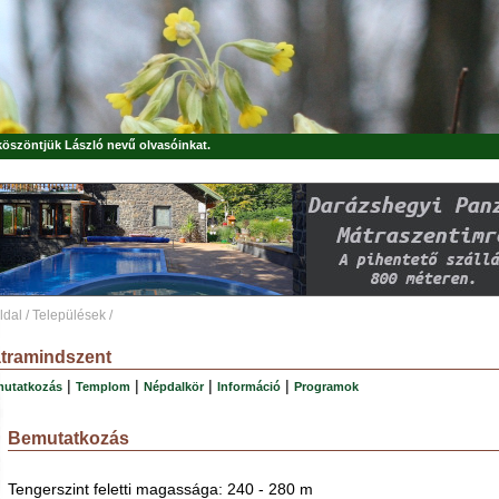
 köszöntjük
László
nevű olvasóinkat.
ldal
/
Települések
/
tramindszent
|
|
|
|
utatkozás
Templom
Népdalkör
Információ
Programok
Bemutatkozás
Tengerszint feletti magassága: 240 - 280 m