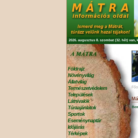
2026. augusztus 8. szombat (32. hét) van,
Földrajz
Növényvilág
Állatvilág
Főo
Természetvédelem
Települések
Má
Látnivalók
Bem
Túraajánlatok
Sportok
Eseménynaptár
Időjárás
Térképek