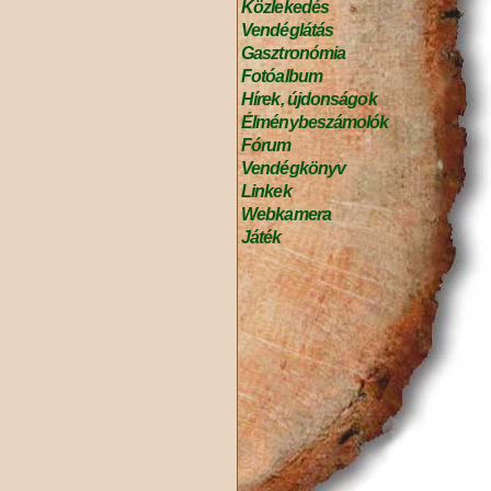
Közlekedés
Vendéglátás
Gasztronómia
Fotóalbum
Hírek, újdonságok
Élménybeszámolók
Fórum
Vendégkönyv
Linkek
Webkamera
Játék