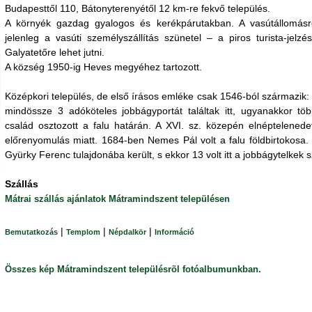
Budapesttől 110, Bátonyterenyétől 12 km-re fekvő település.
A környék gazdag gyalogos és kerékpárutakban. A vasútállomásr
jelenleg a vasúti személyszállítás szünetel – a piros turista-jelzé
Galyatetőre lehet jutni.
A község 1950-ig Heves megyéhez tartozott.
Középkori település, de első írásos emléke csak 1546-ból származik: a
mindössze 3 adóköteles jobbágyportát találtak itt, ugyanakkor tö
család osztozott a falu határán. A XVI. sz. közepén elnéptelenede
előrenyomulás miatt. 1684-ben Nemes Pál volt a falu földbirtokosa
Gyürky Ferenc tulajdonába került, s ekkor 13 volt itt a jobbágytelkek
Szállás
Mátrai szállás ajánlatok Mátramindszent településen
|
|
|
Bemutatkozás
Templom
Népdalkör
Információ
Összes kép Mátramindszent településrõl fotóalbumunkban.