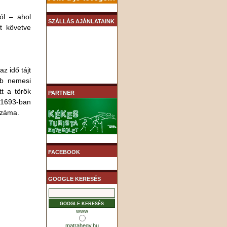
ól – ahol
SZÁLLÁS AJÁNLATAINK
st követve
z idő tájt
bb nemesi
tt a török
PARTNER
. 1693-ban
 száma.
FACEBOOK
GOOGLE KERESÉS
www
matrahegy.hu