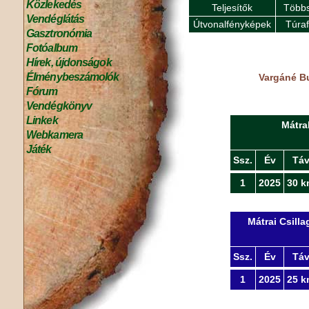
Közlekedés
Teljesítők
Többs
Vendéglátás
Útvonalfényképek
Túra
Gasztronómia
Fotóalbum
Hírek, újdonságok
Élménybeszámolók
Vargáné Bu
Fórum
Vendégkönyv
Linkek
Mátra
Webkamera
Játék
Ssz.
Év
Tá
1
2025
30 k
Mátrai Csill
Ssz.
Év
Tá
1
2025
25 k