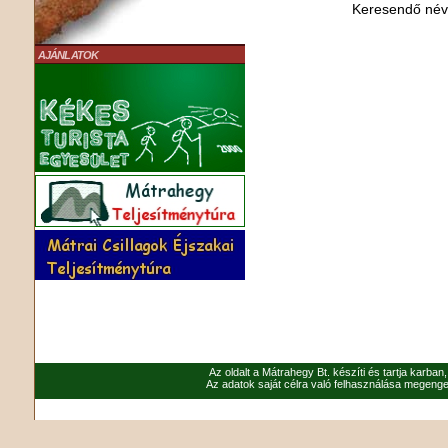
Keresendő né
AJÁNLATOK
Az oldalt a Mátrahegy Bt. készíti és tartja karban
Az adatok saját célra való felhasználása megenged