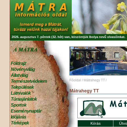
2026. augusztus 7. péntek (32. hét) van, köszöntjük
Ibolya
nevű olvasóinkat.
Földrajz
Növényvilág
Állatvilág
Főoldal
/
Mátrahegy TT
/
Természetvédelem
Települések
Mátrahegy TT
Látnivalók
Túraajánlatok
Sportok
Eseménynaptár
Időjárás
Térképek
Kiírás
Útvo