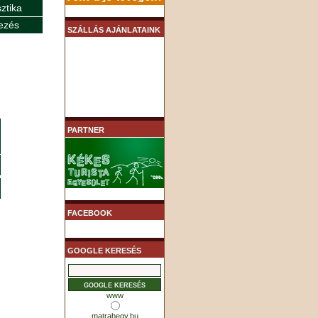
sztika
ezés
SZÁLLÁS AJÁNLATAINK
PARTNER
FACEBOOK
GOOGLE KERESÉS
www
matrahegy.hu