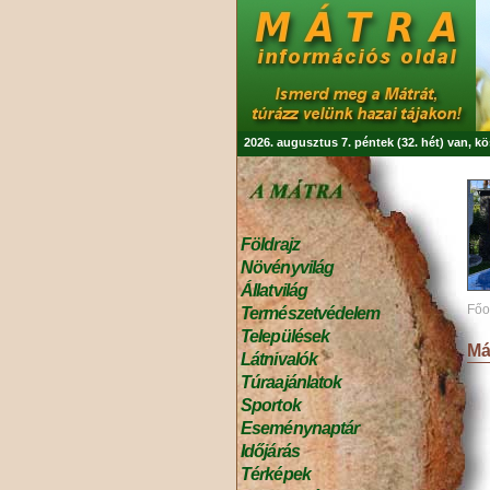
2026. augusztus 7. péntek (32. hét) van, k
Földrajz
Növényvilág
Állatvilág
Főo
Természetvédelem
Települések
Má
Látnivalók
Túraajánlatok
Sportok
Eseménynaptár
Időjárás
Térképek