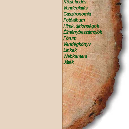
Közlekedés
Vendéglátás
Gasztronómia
Fotóalbum
Hírek, újdonságok
Élménybeszámolók
Fórum
Vendégkönyv
Linkek
Webkamera
Játék