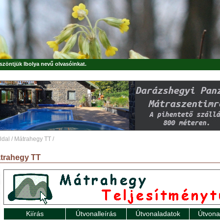
öszöntjük
Ibolya
nevű olvasóinkat.
ldal
/
Mátrahegy TT
/
trahegy TT
Kiírás
Útvonalleírás
Útvonaladatok
Útvona