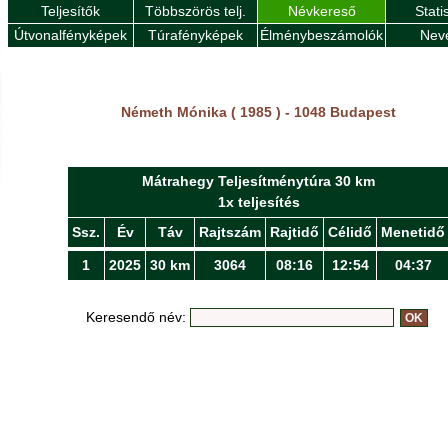
Teljesítők
Többszörös telj.
Névkereső
Stati
Útvonalfényképek
Túrafényképek
Élménybeszámolók
Nev
Németh Mónika ( 1985 ) - 1048 Budapest
Mátrahegy Teljesítménytúra 30 km
1x teljesítés
Ssz.
Év
Táv
Rajtszám
Rajtidő
Célidő
Menetidő
1
2025
30 km
3064
08:16
12:54
04:37
Keresendő név: