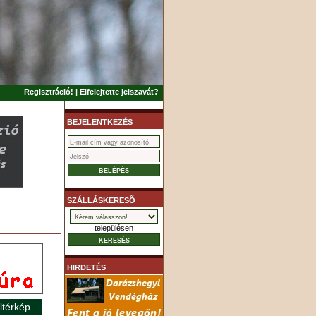
Regisztráció!
|
Elfelejtette jelszavát?
BEJELENTKEZÉS
SZÁLLÁSKERESÕ
településen
HIRDETÉS
ltérkép