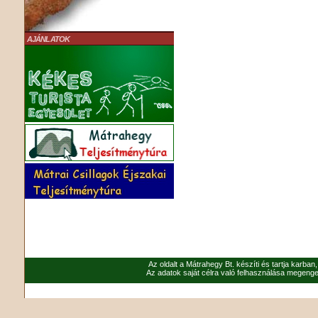
AJÁNLATOK
Az oldalt a Mátrahegy Bt. készíti és tartja karban
Az adatok saját célra való felhasználása megenged