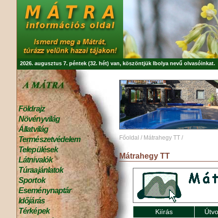
2026. augusztus 7. péntek (32. hét) van, köszöntjük
Ibolya
nevű olvasóinkat.
Földrajz
Növényvilág
Állatvilág
Főoldal
/
Mátrahegy TT
/
Természetvédelem
Települések
Mátrahegy TT
Látnivalók
Túraajánlatok
Sportok
Eseménynaptár
Időjárás
Térképek
Kiírás
Útvo