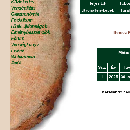
Közlekedés
Teljesítők
Többs
Vendéglátás
Útvonalfényképek
Túra
Gasztronómia
Fotóalbum
Hírek, újdonságok
Élménybeszámolók
Berecz R
Fórum
Vendégkönyv
Linkek
Mátra
Webkamera
Játék
Ssz.
Év
Tá
1
2025
30 k
Keresendő né