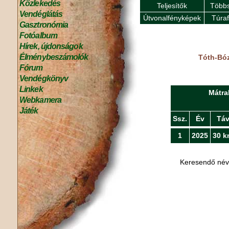
Közlekedés
Teljesítők
Többs
Vendéglátás
Útvonalfényképek
Túra
Gasztronómia
Fotóalbum
Hírek, újdonságok
Élménybeszámolók
Tóth-Bóz
Fórum
Vendégkönyv
Linkek
Mátra
Webkamera
Játék
Ssz.
Év
Tá
1
2025
30 k
Keresendő né