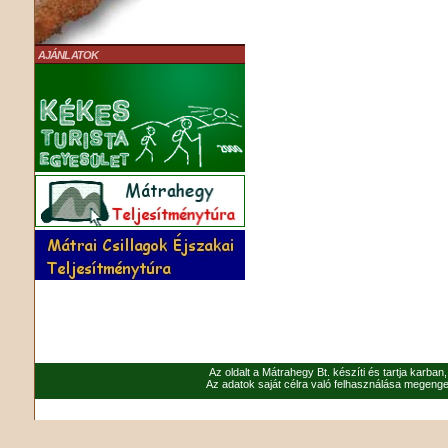
AJÁNLATOK
Az oldalt a Mátrahegy Bt. készíti és tartja karban
Az adatok saját célra való felhasználása megenged