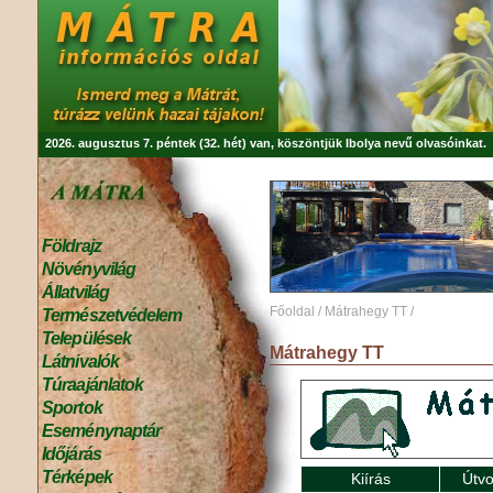
2026. augusztus 7. péntek (32. hét) van, köszöntjük
Ibolya
nevű olvasóinkat.
Földrajz
Növényvilág
Állatvilág
Főoldal
/
Mátrahegy TT
/
Természetvédelem
Települések
Mátrahegy TT
Látnivalók
Túraajánlatok
Sportok
Eseménynaptár
Időjárás
Térképek
Kiírás
Útvo