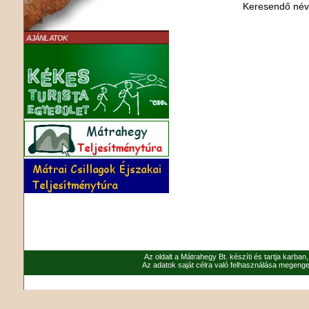
Keresendő né
AJÁNLATOK
Az oldalt a Mátrahegy Bt. készíti és tartja karban
Az adatok saját célra való felhasználása megenged