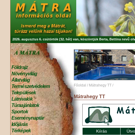
2026. augusztus 6. csütörtök (32. hét) van, köszöntjük
Berta, Bettina
nevű olv
Földrajz
Növényvilág
Állatvilág
Főoldal
/
Mátrahegy TT
/
Természetvédelem
Települések
Mátrahegy TT
Látnivalók
Túraajánlatok
Sportok
Eseménynaptár
Időjárás
Térképek
Kiírás
Útvo