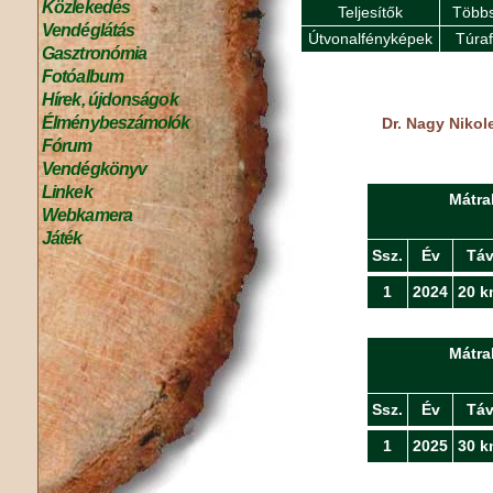
Közlekedés
Teljesítők
Többs
Vendéglátás
Útvonalfényképek
Túra
Gasztronómia
Fotóalbum
Hírek, újdonságok
Élménybeszámolók
Dr. Nagy Nikol
Fórum
Vendégkönyv
Linkek
Mátra
Webkamera
Játék
Ssz.
Év
Tá
1
2024
20 k
Mátra
Ssz.
Év
Tá
1
2025
30 k