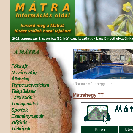
2026. augusztus 8. szombat (32. hét) van, köszöntjük
László
nevű olvasóinka
Földrajz
Növényvilág
Állatvilág
Főoldal
/
Mátrahegy TT
/
Természetvédelem
Települések
Mátrahegy TT
Látnivalók
Túraajánlatok
Sportok
Eseménynaptár
Időjárás
Térképek
Kiírás
Útvo