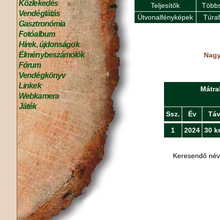
Közlekedés
Teljesítők
Többs
Vendéglátás
Útvonalfényképek
Túra
Gasztronómia
Fotóalbum
Hírek, újdonságok
Élménybeszámolók
Nagy
Fórum
Vendégkönyv
Linkek
Mátra
Webkamera
Játék
Ssz.
Év
Tá
1
2024
30 k
Keresendő né