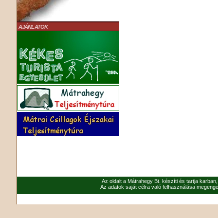
AJÁNLATOK
Az oldalt a Mátrahegy Bt. készíti és tartja karban
Az adatok saját célra való felhasználása megenged