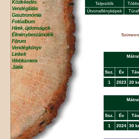
Közlekedés
Teljesítők
Többs
Vendéglátás
Útvonalfényképek
Túra
Gasztronómia
Fotóalbum
Hírek, újdonságok
Élménybeszámolók
Szimeono
Fórum
Vendégkönyv
Linkek
Mátra
Webkamera
Játék
Ssz.
Év
Tá
1
2023
20 k
Mátra
Ssz.
Év
Tá
1
2024
30 k