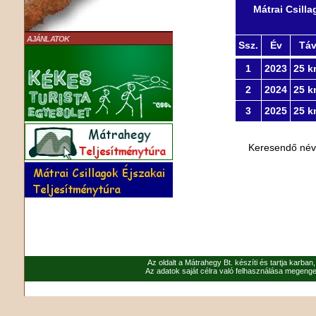
Mátrai Csill
AJÁNLATOK
Ssz.
Év
Tá
1
2023
25 k
2
2024
25 k
3
2025
25 k
Keresendő né
Az oldalt a Mátrahegy Bt. készíti és tartja karban
Az adatok saját célra való felhasználása megenged