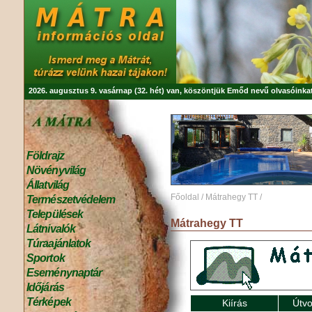
2026. augusztus 9. vasárnap (32. hét) van, köszöntjük
Emőd
nevű olvasóinkat
Földrajz
Növényvilág
Állatvilág
Főoldal
/
Mátrahegy TT
/
Természetvédelem
Települések
Mátrahegy TT
Látnivalók
Túraajánlatok
Sportok
Eseménynaptár
Időjárás
Térképek
Kiírás
Útvo