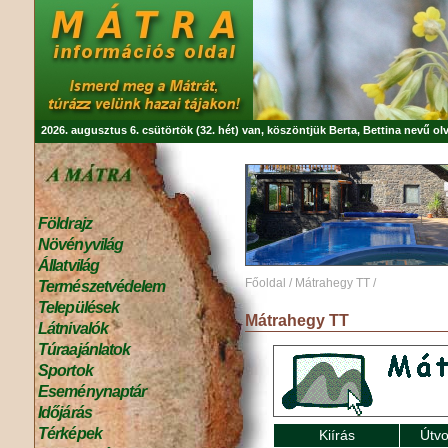
2026. augusztus 6. csütörtök (32. hét) van, köszöntjük
Berta, Bettina
nevű olv
Földrajz
Növényvilág
Állatvilág
Főoldal
/
Mátrahegy TT
/
Természetvédelem
Települések
Mátrahegy TT
Látnivalók
Túraajánlatok
Sportok
Eseménynaptár
Időjárás
Térképek
Kiírás
Útvo