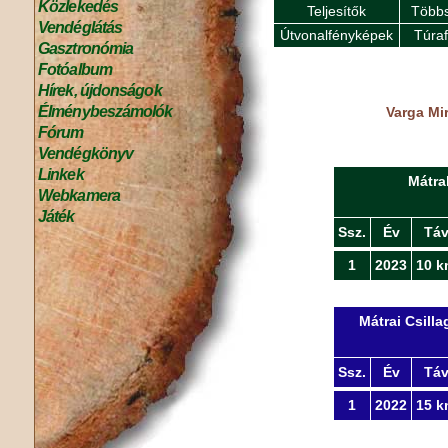
Közlekedés
Teljesítők
Többs
Vendéglátás
Útvonalfényképek
Túra
Gasztronómia
Fotóalbum
Hírek, újdonságok
Élménybeszámolók
Varga Mir
Fórum
Vendégkönyv
Linkek
Mátra
Webkamera
Játék
Ssz.
Év
Tá
1
2023
10 k
Mátrai Csill
Ssz.
Év
Tá
1
2022
15 k