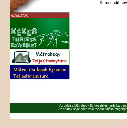
Keresendő né
AJÁNLATOK
Az oldalt a Mátrahegy Bt. készíti és tartja karban
Az adatok saját célra való felhasználása megenged