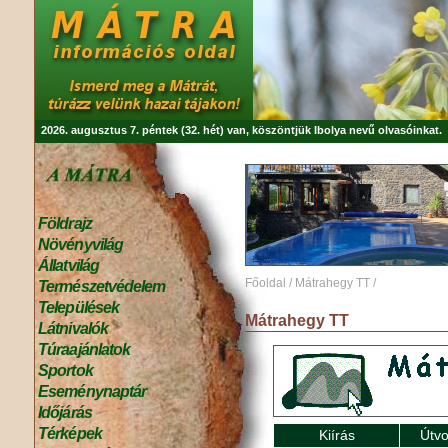
2026. augusztus 7. péntek (32. hét) van, köszöntjük
Ibolya
nevű olvasóinkat.
Földrajz
Növényvilág
Állatvilág
Főoldal
/
Mátrahegy TT
/
Természetvédelem
Települések
Mátrahegy TT
Látnivalók
Túraajánlatok
Sportok
Eseménynaptár
Időjárás
Térképek
Kiírás
Útvo