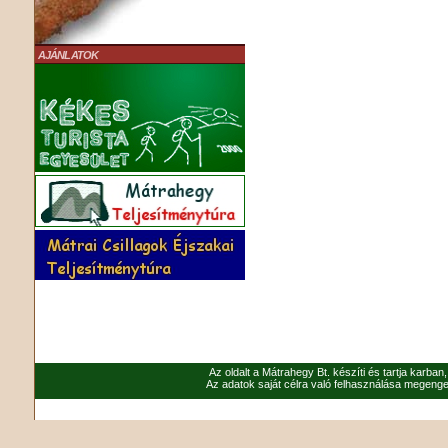
AJÁNLATOK
Az oldalt a Mátrahegy Bt. készíti és tartja karban
Az adatok saját célra való felhasználása megenged