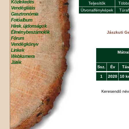
Közlekedés
Teljesítők
Többs
Vendéglátás
Útvonalfényképek
Túra
Gasztronómia
Fotóalbum
Hírek, újdonságok
Élménybeszámolók
Jászkuti Ge
Fórum
Vendégkönyv
Linkek
Mátra
Webkamera
Játék
Ssz.
Év
Tá
1
2020
10 k
Keresendő né