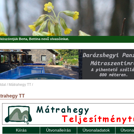
, köszöntjük
Berta, Bettina
nevű olvasóinkat.
ldal
/
Mátrahegy TT
/
trahegy TT
Kiírás
Útvonalleírás
Útvonaladatok
Útvona