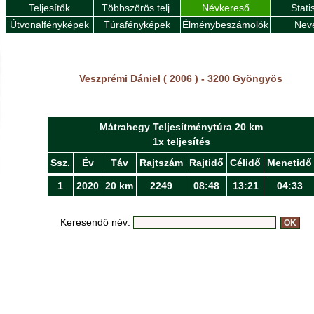
Teljesítők
Többszörös telj.
Névkereső
Stati
Útvonalfényképek
Túrafényképek
Élménybeszámolók
Nev
Veszprémi Dániel ( 2006 ) - 3200 Gyöngyös
Mátrahegy Teljesítménytúra 20 km
1x teljesítés
Ssz.
Év
Táv
Rajtszám
Rajtidő
Célidő
Menetidő
1
2020
20 km
2249
08:48
13:21
04:33
Keresendő név: