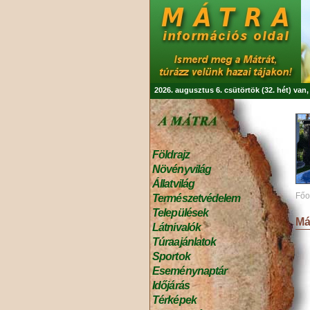
2026. augusztus 6. csütörtök (32. hét) van
Földrajz
Növényvilág
Állatvilág
Főo
Természetvédelem
Települések
Má
Látnivalók
Túraajánlatok
Sportok
Eseménynaptár
Időjárás
Térképek