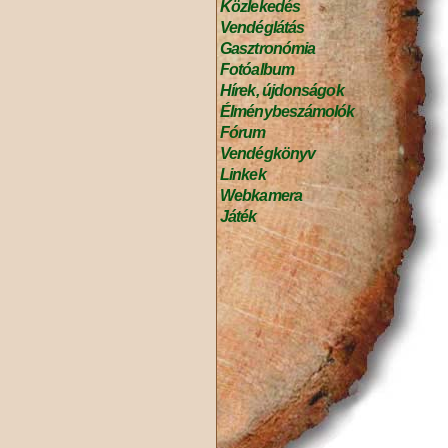
Közlekedés
Vendéglátás
Gasztronómia
Fotóalbum
Hírek, újdonságok
Élménybeszámolók
Fórum
Vendégkönyv
Linkek
Webkamera
Játék