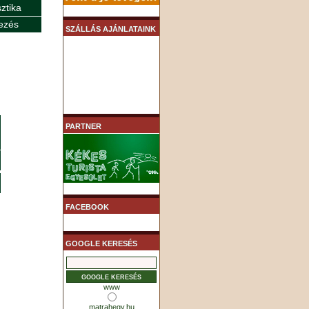
sztika
ezés
SZÁLLÁS AJÁNLATAINK
PARTNER
FACEBOOK
GOOGLE KERESÉS
www
matrahegy.hu