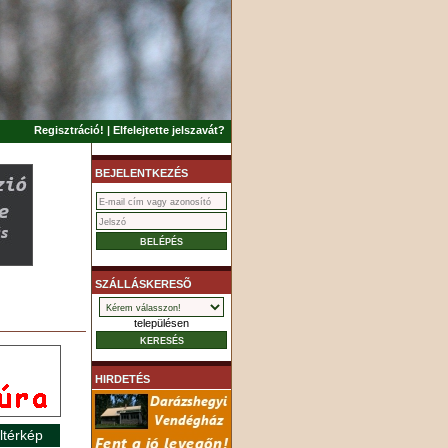
Regisztráció!
|
Elfelejtette jelszavát?
BEJELENTKEZÉS
SZÁLLÁSKERESÕ
településen
HIRDETÉS
ltérkép