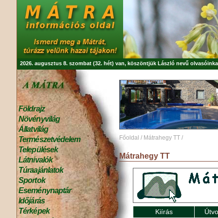
2026. augusztus 8. szombat (32. hét) van, köszöntjük
László
nevű olvasóinka
Földrajz
Növényvilág
Állatvilág
Főoldal
/
Mátrahegy TT
/
Természetvédelem
Települések
Mátrahegy TT
Látnivalók
Túraajánlatok
Sportok
Eseménynaptár
Időjárás
Térképek
Kiírás
Útvo