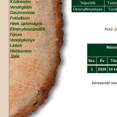
Közlekedés
Teljesítők
Többs
Vendéglátás
Útvonalfényképek
Túra
Gasztronómia
Fotóalbum
Hírek, újdonságok
Élménybeszámolók
Pető J
Fórum
Vendégkönyv
Linkek
Mátra
Webkamera
Játék
Ssz.
Év
Tá
1
2020
10 k
Keresendő né