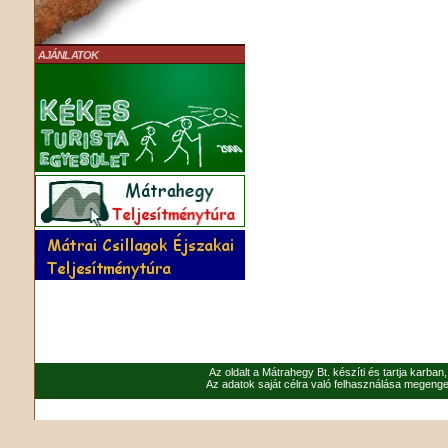
AJÁNLATOK
Az oldalt a Mátrahegy Bt. készíti és tartja karban
Az adatok saját célra való felhasználása megenged