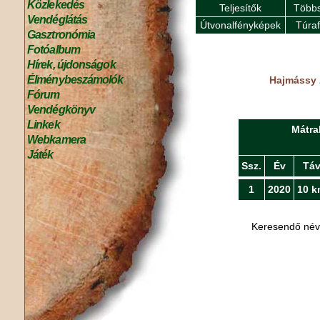
Közlekedés
Teljesítők
Többs
Vendéglátás
Útvonalfényképek
Túra
Gasztronómia
Fotóalbum
Hírek, újdonságok
Élménybeszámolók
Hajmássy Á
Fórum
Vendégkönyv
Linkek
Mátra
Webkamera
Játék
Ssz.
Év
Tá
1
2020
10 k
Keresendő né