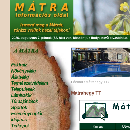
2026. augusztus 7. péntek (32. hét) van, köszöntjük
Ibolya
nevű olvasóinkat.
Földrajz
Növényvilág
Állatvilág
Főoldal
/
Mátrahegy TT
/
Természetvédelem
Települések
Mátrahegy TT
Látnivalók
Túraajánlatok
Sportok
Eseménynaptár
Időjárás
Térképek
Kiírás
Útvo