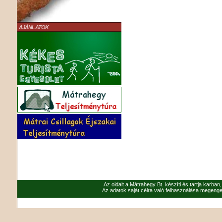
AJÁNLATOK
Az oldalt a Mátrahegy Bt. készíti és tartja karban
Az adatok saját célra való felhasználása megenged