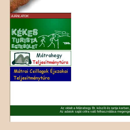
AJÁNLATOK
Az oldalt a Mátrahegy Bt. készíti és tartja karban
Az adatok saját célra való felhasználása megenged