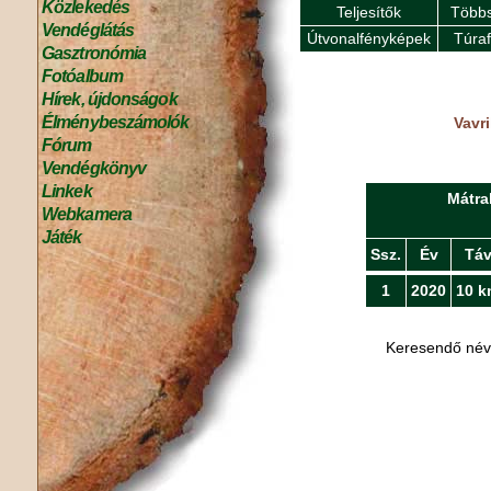
Közlekedés
Teljesítők
Többs
Vendéglátás
Útvonalfényképek
Túra
Gasztronómia
Fotóalbum
Hírek, újdonságok
Élménybeszámolók
Vavri
Fórum
Vendégkönyv
Linkek
Mátra
Webkamera
Játék
Ssz.
Év
Tá
1
2020
10 k
Keresendő né