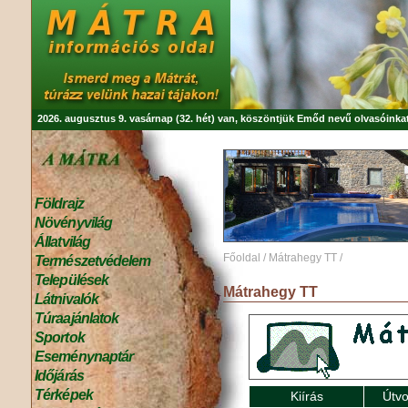
2026. augusztus 9. vasárnap (32. hét) van, köszöntjük
Emőd
nevű olvasóinkat
Földrajz
Növényvilág
Állatvilág
Főoldal
/
Mátrahegy TT
/
Természetvédelem
Települések
Mátrahegy TT
Látnivalók
Túraajánlatok
Sportok
Eseménynaptár
Időjárás
Térképek
Kiírás
Útvo