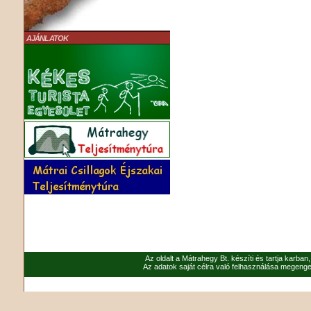
AJÁNLATOK
Az oldalt a Mátrahegy Bt. készíti és tartja karban
Az adatok saját célra való felhasználása megenged