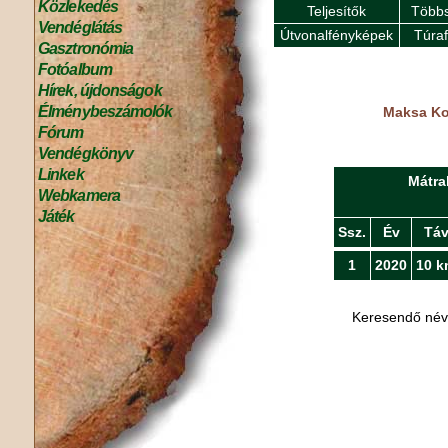
Közlekedés
Teljesítők
Többs
Vendéglátás
Útvonalfényképek
Túra
Gasztronómia
Fotóalbum
Hírek, újdonságok
Élménybeszámolók
Maksa Kor
Fórum
Vendégkönyv
Linkek
Mátra
Webkamera
Játék
Ssz.
Év
Tá
1
2020
10 k
Keresendő né