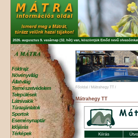
2026. augusztus 9. vasárnap (32. hét) van, köszöntjük
Emőd
nevű olvasóinkat
Földrajz
Növényvilág
Állatvilág
Főoldal
/
Mátrahegy TT
/
Természetvédelem
Települések
Mátrahegy TT
Látnivalók
Túraajánlatok
Sportok
Eseménynaptár
Időjárás
Térképek
Kiírás
Útvo