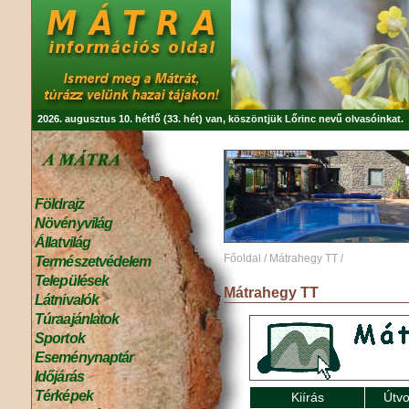
2026. augusztus 10. hétfő (33. hét) van, köszöntjük
Lőrinc
nevű olvasóinkat.
Földrajz
Növényvilág
Állatvilág
Főoldal
/
Mátrahegy TT
/
Természetvédelem
Települések
Mátrahegy TT
Látnivalók
Túraajánlatok
Sportok
Eseménynaptár
Időjárás
Térképek
Kiírás
Útvo