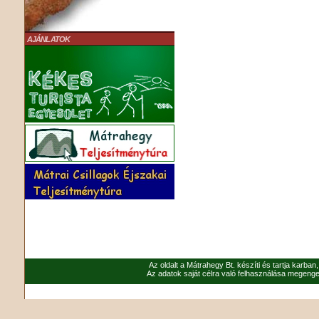
AJÁNLATOK
Az oldalt a Mátrahegy Bt. készíti és tartja karban
Az adatok saját célra való felhasználása megenged