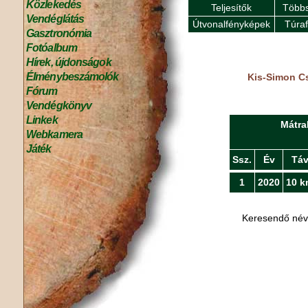
Közlekedés
Teljesítők
Többs
Vendéglátás
Útvonalfényképek
Túra
Gasztronómia
Fotóalbum
Hírek, újdonságok
Élménybeszámolók
Kis-Simon Cs
Fórum
Vendégkönyv
Linkek
Mátra
Webkamera
Játék
Ssz.
Év
Tá
1
2020
10 k
Keresendő né