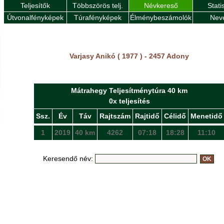
Teljesítők
Többszörös telj.
Névkereső
Stati
Útvonalfényképek
Túrafényképek
Élménybeszámolók
Nev
Varjasy Anikó ( 1977 ) - 2457 Adony
Mátrahegy Teljesítménytúra 40 km
0x teljesítés
Ssz.
Év
Táv
Rajtszám
Rajtidő
Célidő
Menetidő
1
2019
40 km
4262
07:18
18:28
11:10
Keresendő név: