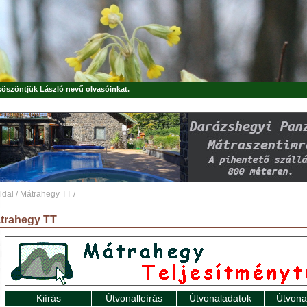
 köszöntjük
László
nevű olvasóinkat.
ldal
/
Mátrahegy TT
/
trahegy TT
Kiírás
Útvonalleírás
Útvonaladatok
Útvona