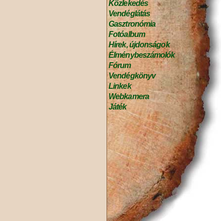
Közlekedés
Vendéglátás
Gasztronómia
Fotóalbum
Hírek, újdonságok
Élménybeszámolók
Fórum
Vendégkönyv
Linkek
Webkamera
Játék