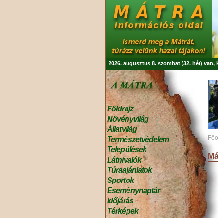
2026. augusztus 8. szombat (32. hét) van,
Földrajz
Növényvilág
Állatvilág
Főo
Természetvédelem
Települések
Má
Látnivalók
Túraajánlatok
Sportok
Eseménynaptár
Időjárás
Térképek