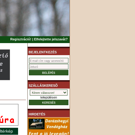
Regisztráció!
|
Elfelejtette jelszavát?
BEJELENTKEZÉS
SZÁLLÁSKERESÕ
településen
HIRDETÉS
ltérkép