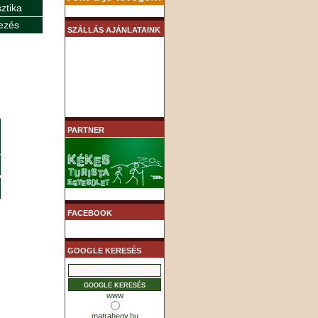
sztika
ezés
SZÁLLÁS AJÁNLATAINK
PARTNER
FACEBOOK
GOOGLE KERESÉS
www
matrahegy.hu