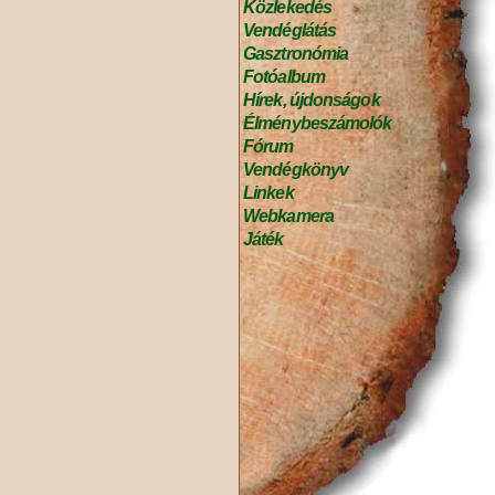
Közlekedés
Vendéglátás
Gasztronómia
Fotóalbum
Hírek, újdonságok
Élménybeszámolók
Fórum
Vendégkönyv
Linkek
Webkamera
Játék