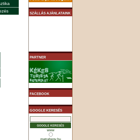
sztika
ezés
SZÁLLÁS AJÁNLATAINK
PARTNER
FACEBOOK
GOOGLE KERESÉS
www
matrahegy.hu