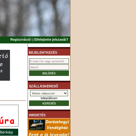
Regisztráció!
|
Elfelejtette jelszavát?
BEJELENTKEZÉS
SZÁLLÁSKERESÕ
településen
HIRDETÉS
ltérkép