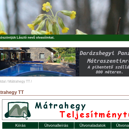
 köszöntjük
László
nevű olvasóinkat.
ldal
/
Mátrahegy TT
/
trahegy TT
Kiírás
Útvonalleírás
Útvonaladatok
Útvona