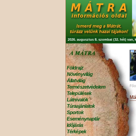
2026. augusztus 8. szombat (32. hét) van,
Földrajz
Növényvilág
Állatvilág
Főo
Természetvédelem
Települések
Má
Látnivalók
Túraajánlatok
Sportok
Eseménynaptár
Időjárás
Térképek