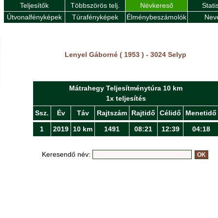
Teljesítők
Többszörös telj.
Névkereső
Stati
Útvonalfényképek
Túrafényképek
Élménybeszámolók
Nev
Lenyel Gáborné ( 1953 ) - 3024 Selyp
Mátrahegy Teljesítménytúra 10 km
1x teljesítés
Ssz.
Év
Táv
Rajtszám
Rajtidő
Célidő
Menetidő
1
2019
10 km
1491
08:21
12:39
04:18
Keresendő név: