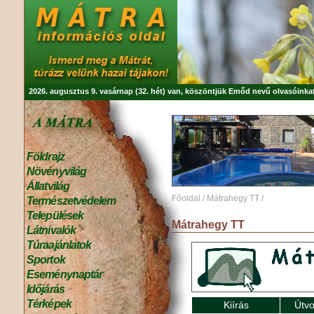
2026. augusztus 9. vasárnap (32. hét) van, köszöntjük
Emőd
nevű olvasóinkat
Földrajz
Növényvilág
Állatvilág
Főoldal
/
Mátrahegy TT
/
Természetvédelem
Települések
Mátrahegy TT
Látnivalók
Túraajánlatok
Sportok
Eseménynaptár
Időjárás
Térképek
Kiírás
Útvo