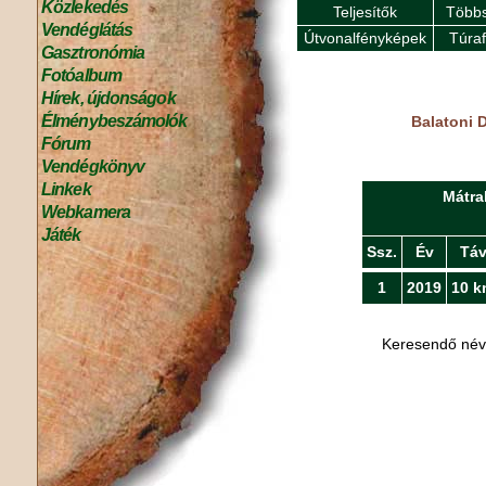
Közlekedés
Teljesítők
Többs
Vendéglátás
Útvonalfényképek
Túra
Gasztronómia
Fotóalbum
Hírek, újdonságok
Élménybeszámolók
Balatoni D
Fórum
Vendégkönyv
Linkek
Mátra
Webkamera
Játék
Ssz.
Év
Tá
1
2019
10 k
Keresendő né