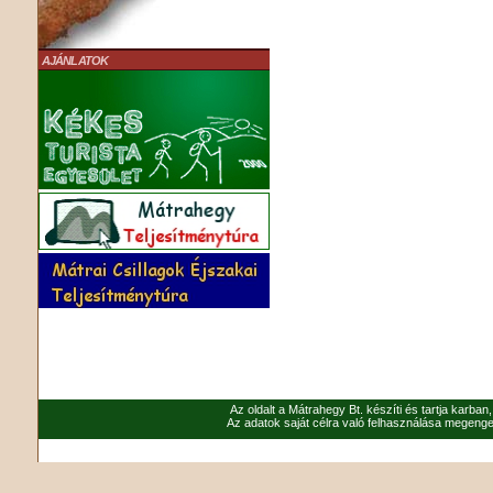
AJÁNLATOK
Az oldalt a Mátrahegy Bt. készíti és tartja karban
Az adatok saját célra való felhasználása megenged